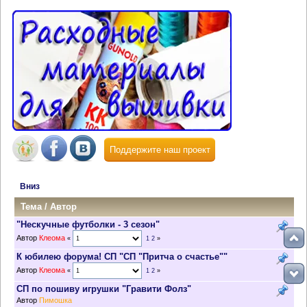
Поддержите наш проект
Вниз
Тема
/
Автор
"Нескучные футболки - 3 сезон"
Автор
Клеома
«
1
2
»
К юбилею форума! СП "СП "Притча о счастье""
Автор
Клеома
«
1
2
»
СП по пошиву игрушки "Гравити Фолз"
Автор
Пимошка