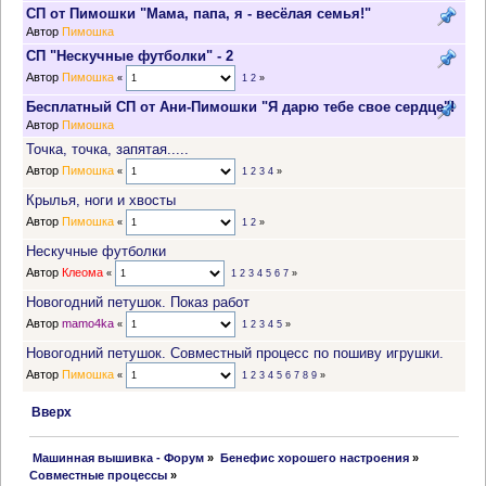
СП от Пимошки "Мама, папа, я - весёлая семья!"
Автор
Пимошка
СП "Нескучные футболки" - 2
Автор
Пимошка
«
1
2
»
Бесплатный СП от Ани-Пимошки "Я дарю тебе свое сердце"!
Автор
Пимошка
Точка, точка, запятая.....
Автор
Пимошка
«
1
2
3
4
»
Крылья, ноги и хвосты
Автор
Пимошка
«
1
2
»
Нескучные футболки
Автор
Клеома
«
1
2
3
4
5
6
7
»
Новогодний петушок. Показ работ
Автор
mamo4ka
«
1
2
3
4
5
»
Новогодний петушок. Совместный процесс по пошиву игрушки.
Автор
Пимошка
«
1
2
3
4
5
6
7
8
9
»
Вверх
 Машинная вышивка - Форум
»
Бенефис хорошего настроения
»
Совместные процессы
»