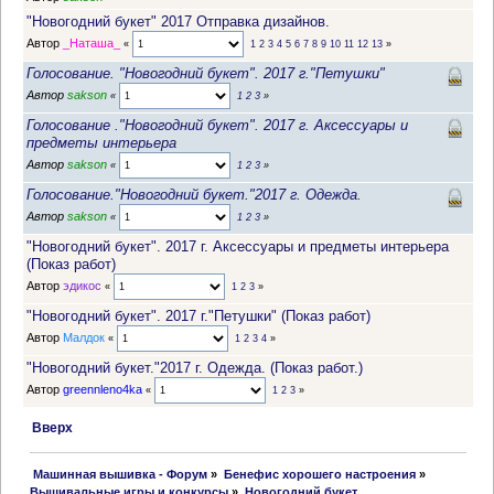
"Новогодний букет" 2017 Отправка дизайнов.
Автор
_Наташа_
«
1
2
3
4
5
6
7
8
9
10
11
12
13
»
Голосование. "Новогодний букет". 2017 г."Петушки"
Автор
sakson
«
1
2
3
»
Голосование ."Новогодний букет". 2017 г. Аксессуары и
предметы интерьера
Автор
sakson
«
1
2
3
»
Голосование."Новогодний букет."2017 г. Одежда.
Автор
sakson
«
1
2
3
»
"Новогодний букет". 2017 г. Аксессуары и предметы интерьера
(Показ работ)
Автор
эдикос
«
1
2
3
»
"Новогодний букет". 2017 г."Петушки" (Показ работ)
Автор
Малдок
«
1
2
3
4
»
"Новогодний букет."2017 г. Одежда. (Показ работ.)
Автор
greennleno4ka
«
1
2
3
»
Вверх
 Машинная вышивка - Форум
»
Бенефис хорошего настроения
»
Вышивальные игры и конкурсы
»
Новогодний букет