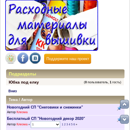
Поддержите наш проект
Подразделы
Юбка под елку
(
0
пользователь,
1
гость)
Вниз
Тема
/
Автор
Новогодний СП "Снеговики и снежинки"
Автор
Клеома
Бесплатный СП "Новогодний декор 2020"
Автор
Клеома
«
1
2
3
4
5
6
»