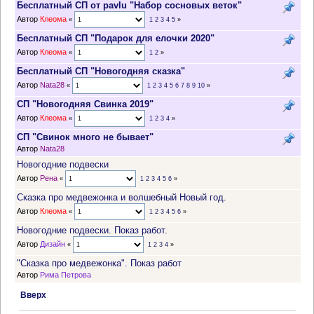
Бесплатный СП от pavlu "Набор сосновых веток"
Автор
Клеома
«
1
2
3
4
5
»
Бесплатный СП "Подарок для елочки 2020"
Автор
Клеома
«
1
2
»
Бесплатный СП "Новогодняя сказка"
Автор
Nata28
«
1
2
3
4
5
6
7
8
9
10
»
СП "Новогодняя Свинка 2019"
Автор
Клеома
«
1
2
3
4
»
СП "Свинок много не бывает"
Автор
Nata28
Новогодние подвески
Автор
Рена
«
1
2
3
4
5
6
»
Сказка про медвежонка и волшебный Новый год.
Автор
Клеома
«
1
2
3
4
5
6
»
Новогодние подвески. Показ работ.
Автор
Дизайн
«
1
2
3
4
»
"Сказка про медвежонка". Показ работ
Автор
Рима Петрова
Вверх