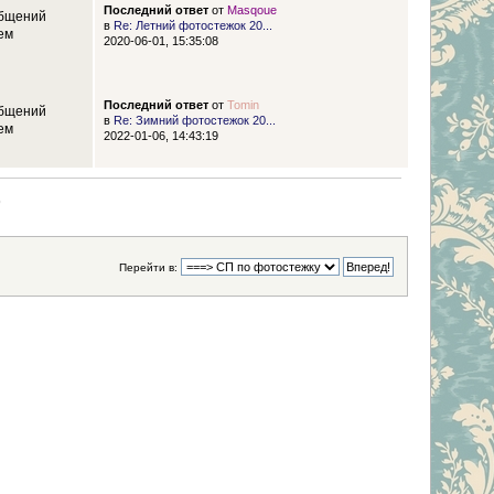
Последний ответ
от
Masqoue
бщений
в
Re: Летний фотостежок 20...
ем
2020-06-01, 15:35:08
Последний ответ
от
Tomin
бщений
в
Re: Зимний фотостежок 20...
ем
2022-01-06, 14:43:19
)
Перейти в: