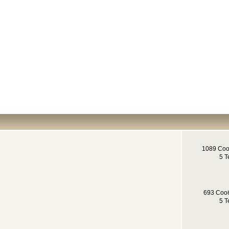
1089 Со
5 Т
693 Соо
5 Т