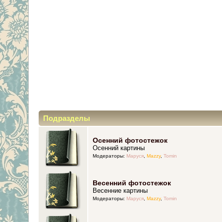
Подразделы
Осенний фотостежок
Осенний картины
Модераторы:
Маруся
,
Mazzy
,
Tomin
Весенний фотостежок
Весенние картины
Модераторы:
Маруся
,
Mazzy
,
Tomin