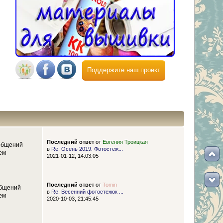
Поддержите наш проект
Последний ответ
от
Евгения Троицкая
общений
в
Re: Осень 2019. Фотостеж...
ем
2021-01-12, 14:03:05
Последний ответ
от
Tomin
бщений
в
Re: Весенний фотостежок ...
ем
2020-10-03, 21:45:45