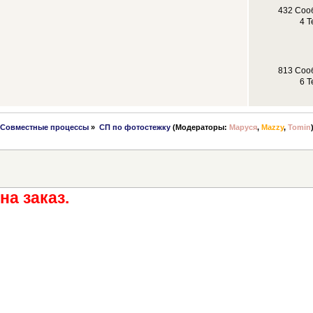
432 Соо
4 Т
813 Соо
6 Т
Совместные процессы
»
СП по фотостежку
(Модераторы:
Маруся
,
Mazzy
,
Tomin
на заказ.