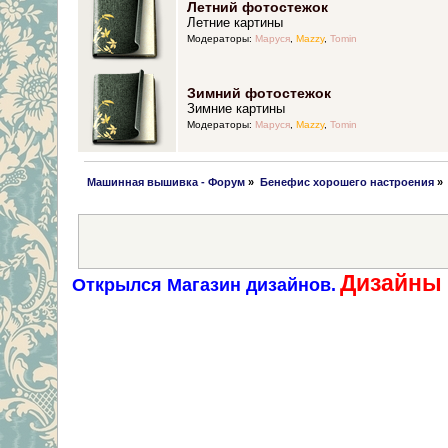
Летний фотостежок
Летние картины
Модераторы:
Маруся
,
Mazzy
,
Tomin
Зимний фотостежок
Зимние картины
Модераторы:
Маруся
,
Mazzy
,
Tomin
 Машинная вышивка - Форум
»
Бенефис хорошего настроения
»
Дизайны 
Открылся Магазин дизайнов.