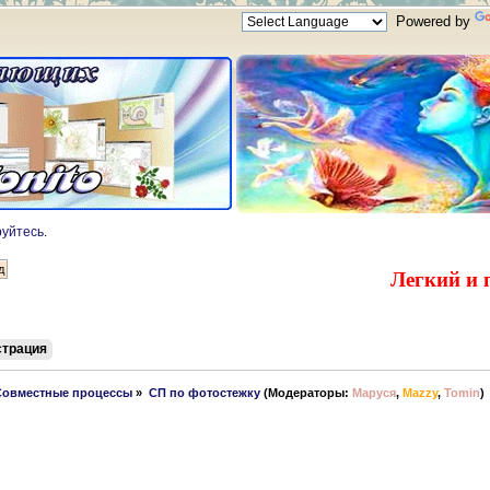
Powered by
руйтесь
.
Легкий и 
страция
Совместные процессы
»
СП по фотостежку
(Модераторы:
Маруся
,
Mazzy
,
Tomin
)