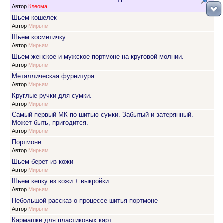
Автор
Клеома
Шьем кошелек
Автор
Мирьям
Шьем косметичку
Автор
Мирьям
Шьем женское и мужское портмоне на круговой молнии.
Автор
Мирьям
Металлическая фурнитура
Автор
Мирьям
Круглые ручки для сумки.
Автор
Мирьям
Самый первый МК по шитью сумки. Забытый и затерянный.
Может быть, пригодится.
Автор
Мирьям
Портмоне
Автор
Мирьям
Шьем берет из кожи
Автор
Мирьям
Шьем кепку из кожи + выкройки
Автор
Мирьям
Небольшой рассказ о процессе шитья портмоне
Автор
Мирьям
Кармашки для пластиковых карт