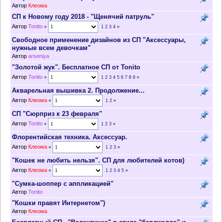
Автор
Клеома
СП к Новому году 2018 - "Щенячий патруль"
Автор
Tonito
«
1
2
3
4
»
Свободное применение дизайнов из СП "Аксессуары,
нужные всем девочкам"
Автор
arseniya
"Золотой жук". Бесплатное СП от Tonito
Автор
Tonito
«
1
2
3
4
5
6
7
8
9
»
Акварельная вышивка 2. Продолжение...
Автор
Клеома
«
1
2
»
СП "Сюрприз к 23 февраля"
Автор
Tonito
«
1
2
3
»
Флорентийская техника. Аксессуар.
Автор
Клеома
«
1
2
3
»
"Кошек не любить нельзя". СП для любителей котов)
Автор
Клеома
«
1
2
3
4
5
»
"Сумка-шоппер с аппликацией"
Автор
Tonito
"Кошки правят Интернетом")
Автор
Клеома