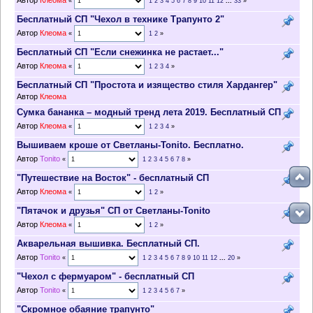
Автор
Клеома
«
1
2
3
4
5
6
7
8
9
10
11
12
...
33
»
Бесплатный СП "Чехол в технике Трапунто 2"
Автор
Клеома
«
1
2
»
Бесплатный СП "Если снежинка не растает..."
Автор
Клеома
«
1
2
3
4
»
Бесплатный СП "Простота и изящество стиля Хардангер"
Автор
Клеома
Сумка бананка – модный тренд лета 2019. Бесплатный СП
Автор
Клеома
«
1
2
3
4
»
Вышиваем кроше от Светланы-Tonito. Бесплатно.
Автор
Tonito
«
1
2
3
4
5
6
7
8
»
"Путешествие на Восток" - бесплатный СП
Автор
Клеома
«
1
2
»
"Пятачок и друзья" СП от Светланы-Tonito
Автор
Клеома
«
1
2
»
Акварельная вышивка. Бесплатный СП.
Автор
Tonito
«
1
2
3
4
5
6
7
8
9
10
11
12
...
20
»
"Чехол с фермуаром" - бесплатный СП
Автор
Tonito
«
1
2
3
4
5
6
7
»
"Скромное обаяние трапунто"