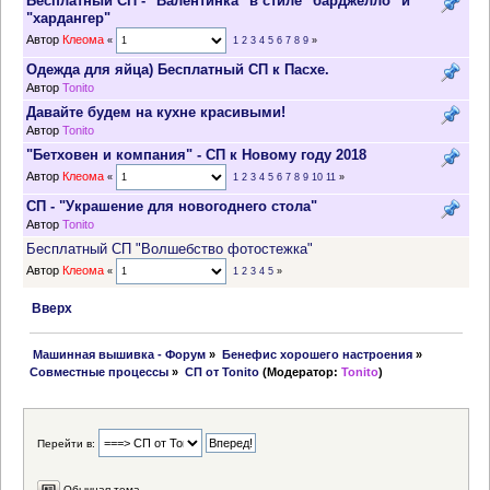
Бесплатный СП - "Валентинка" в стиле "барджелло" и
"хардангер"
Автор
Клеома
«
1
2
3
4
5
6
7
8
9
»
Одежда для яйца) Бесплатный СП к Пасхе.
Автор
Tonito
Давайте будем на кухне красивыми!
Автор
Tonito
"Бетховен и компания" - СП к Новому году 2018
Автор
Клеома
«
1
2
3
4
5
6
7
8
9
10
11
»
СП - "Украшение для новогоднего стола"
Автор
Tonito
Бесплатный СП "Волшебство фотостежка"
Автор
Клеома
«
1
2
3
4
5
»
Вверх
 Машинная вышивка - Форум
»
Бенефис хорошего настроения
»
Совместные процессы
»
СП от Tonito
(Модератор:
Tonito
)
Перейти в:
Обычная тема