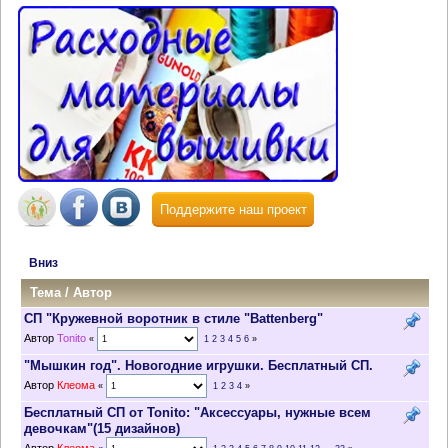
Поддержите наш проект
Вниз
Тема
/
Автор
СП "Кружевной воротник в стиле "Battenberg"
Автор
Tonito
«
1
2
3
4
5
6
»
"Мышкин год". Новогодние игрушки. Бесплатный СП.
Автор
Клеома
«
1
2
3
4
»
Бесплатный СП от Tonito: "Аксессуары, нужные всем
девочкам"(15 дизайнов)