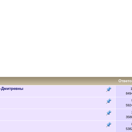
Ответо
ы-Дмитревны
849
592
358
538