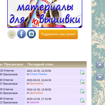
Поддержите наш проект
в
/
Просмотров
Последний ответ
120 Ответов
2021-10-25, 12:24:55
от
Елена Ражева
40 Просмотров
90 Ответов
2020-09-03, 16:44:30
от
Дмитревна
47 Просмотров
28 Ответов
2019-12-20, 13:39:55
от
Дмитревна
81 Просмотров
80 Ответов
2019-12-04, 17:13:48
от
jujspeak
21 Просмотров