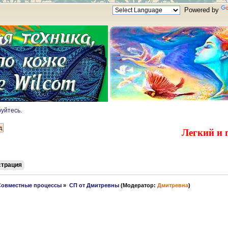
Powered by
руйтесь
.
Легкий и 
страция
Совместные процессы
»
СП от Дмитревны
(Модератор:
Дмитревна
)