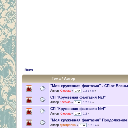
Вниз
Тема
/
Автор
"Моя кружевная фантазия" - СП от Елен
Автор
Клеома
«
1
2
3
4
5
»
СП "Кружевная фантазия №3"
Автор
Клеома
«
1
2
3
4
»
СП "Кружевная фантазия №4"
Автор
Клеома
«
1
2
»
"Моя кружевная фантазия" Продолжение
Автор
Дмитревна
«
1
2
3
4
»