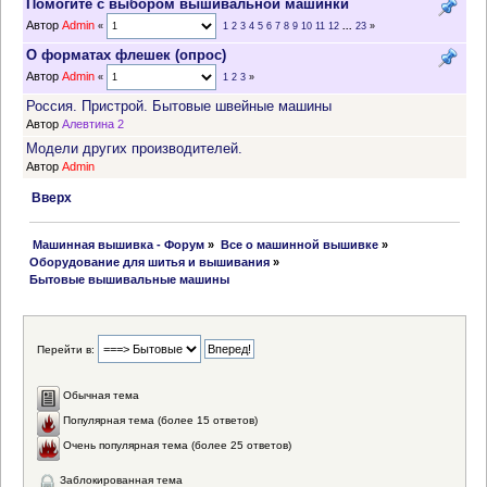
Помогите с выбором вышивальной машинки
Автор
Admin
«
1
2
3
4
5
6
7
8
9
10
11
12
...
23
»
О форматах флешек (опрос)
Автор
Admin
«
1
2
3
»
Россия. Пристрой. Бытовые швейные машины
Автор
Алевтина 2
Модели других производителей.
Автор
Admin
Вверх
 Машинная вышивка - Форум
»
Все о машинной вышивке
»
Оборудование для шитья и вышивания
»
Бытовые вышивальные машины
Перейти в:
Обычная тема
Популярная тема (более 15 ответов)
Очень популярная тема (более 25 ответов)
Заблокированная тема