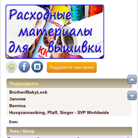
Поддержите наш проект
Подразделы
Brother/BabyLock
Janome
Bernina
Husqvarnaviking, Pfaff, Singer - SVP Worldwide
Вниз
Тема
/
Автор