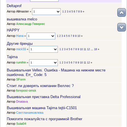
Deltaprof
Автор Allmaster
«
1
2
3
4
5
6
7
8
9
»
вышивалка melco
Автор
Александр Гевергес
HAPPY
Автор
Hana
«
1
2
3
4
5
6
7
8
9
10
»
Другие бренды
Автор
mick55
«
1
2
3
4
5
6
7
8
9
10
11
12
...
18
»
Tajima
Автор
rumihin
«
1
2
3
4
5
6
7
8
9
10
11
12
»
Вышивальная Velles. Ошибка - Машина на нижнем месте
ошибочна. Err_ Code: 5
Автор
SForm
Стоит ли доверять компании Веллес ?
Автор
forepost-omsk
Вышивальная приставка Delta Professional
Автор
Dnatava
Вышивальная машина Tajima tejtii-C1501
Автор
Светланаяковлева
Помогите пожалуйста с программой Brother
Автор
Sulai04