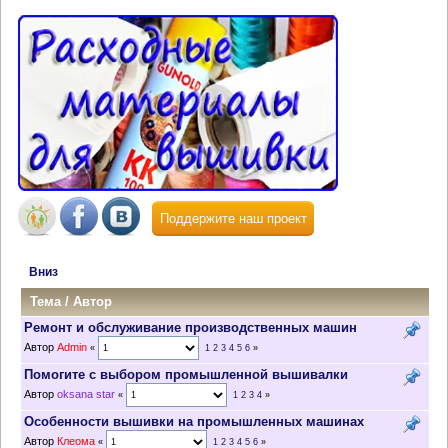
Поддержите наш проект
Вниз
Тема
/
Автор
Ремонт и обслуживание производственных машин
Автор
Admin
«
1
2
3
4
5
6
»
Помогите с выбором промышленной вышивалки
Автор
oksana star
«
1
2
3
4
»
Особенности вышивки на промышленных машинах
Автор
Клеома
«
1
2
3
4
5
6
»