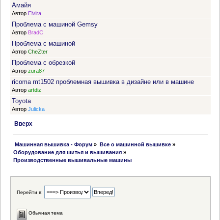
Амайя
Автор
Elvira
Проблема с машиной Gemsy
Автор
BradC
Проблема с машиной
Автор
CheZter
Проблема с обрезкой
Автор
zura87
ricoma mt1502 проблемная вышивка в дизайне или в машине
Автор
artdiz
Toyota
Автор
Julicka
Вверх
 Машинная вышивка - Форум
»
Все о машинной вышивке
»
Оборудование для шитья и вышивания
»
Производственные вышивальные машины
Перейти в:
Обычная тема