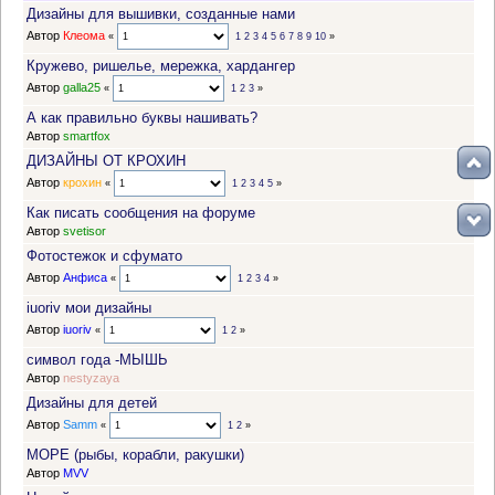
Дизайны для вышивки, созданные нами
Автор
Клеома
«
1
2
3
4
5
6
7
8
9
10
»
Кружево, ришелье, мережка, хардангер
Автор
galla25
«
1
2
3
»
А как правильно буквы нашивать?
Автор
smartfox
ДИЗАЙНЫ ОТ КРОХИН
Автор
крохин
«
1
2
3
4
5
»
Как писать сообщения на форуме
Автор
svetisor
Фотостежок и сфумато
Автор
Анфиса
«
1
2
3
4
»
iuoriv мои дизайны
Автор
iuoriv
«
1
2
»
символ года -МЫШЬ
Автор
nestyzaya
Дизайны для детей
Автор
Samm
«
1
2
»
МОРЕ (рыбы, корабли, ракушки)
Автор
MVV