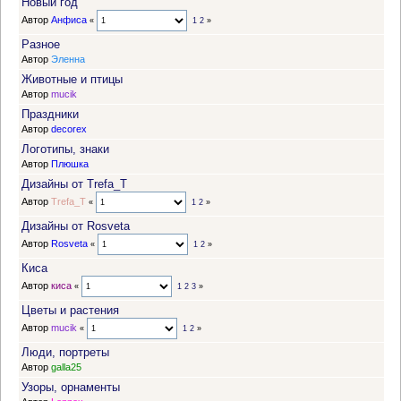
Новый год
Автор
Анфиса
«
1
2
»
Разное
Автор
Эленна
Животные и птицы
Автор
mucik
Праздники
Автор
decorex
Логотипы, знаки
Автор
Плюшка
Дизайны от Trefa_T
Автор
Trefa_T
«
1
2
»
Дизайны от Rosveta
Автор
Rosveta
«
1
2
»
Киса
Автор
киса
«
1
2
3
»
Цветы и растения
Автор
mucik
«
1
2
»
Люди, портреты
Автор
galla25
Узоры, орнаменты