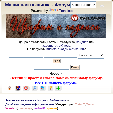
Машинная вышивка - Форум
Powered by
Translate
Добро пожаловать,
Гость
. Пожалуйста,
войдите
или
зарегистрируйтесь
.
Не получили
письмо с кодом активации
?
Новости:
Легкий и простой способ помочь любимому форуму.
Все СП нашего форума.
 Машинная вышивка - Форум
»
Библиотека
»
Дизайны созданные форумчанами
(Модераторы:
Trefa_T
,
Тиша
,
Xsenia_V
,
nestyzaya
,
шейла55
,
крохин
)