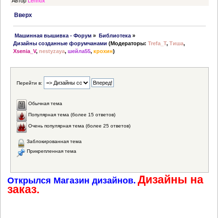
Автор
Lennox
Вверх
 Машинная вышивка - Форум
»
Библиотека
»
Дизайны созданные форумчанами
(Модераторы:
Trefa_T
,
Тиша
,
Xsenia_V
,
nestyzaya
,
шейла55
,
крохин
)
Перейти в:
Обычная тема
Популярная тема (более 15 ответов)
Очень популярная тема (более 25 ответов)
Заблокированная тема
Прикрепленная тема
Дизайны на
Открылся Магазин дизайнов.
заказ.