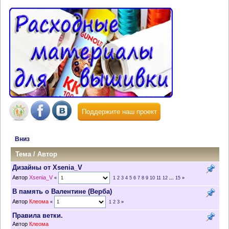
Поддержите наш проект
Вниз
Тема
/
Автор
Дизайны от Xsenia_V
Автор
Xsenia_V
«
1
2
3
4
5
6
7
8
9
10
11
12
...
15
»
В память о Валентине (Верба)
Автор
Клеома
«
1
2
3
»
Правила ветки.
Автор
Клеома