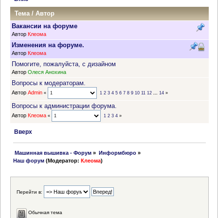
Тема
/
Автор
Вакансии на форуме
Автор
Клеома
Изменения на форуме.
Автор
Клеома
Помогите, пожалуйста, с дизайном
Автор
Олеся Анохина
Вопросы к модераторам.
Автор
Admin
«
1
2
3
4
5
6
7
8
9
10
11
12
...
14
»
Вопросы к администрации форума.
Автор
Клеома
«
1
2
3
4
»
Вверх
 Машинная вышивка - Форум
»
Информбюро
»
Наш форум
(Модератор:
Клеома
)
Перейти в:
Обычная тема