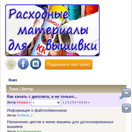
Поддержите наш проект
Вниз
Тема
/
Автор
Как качать с депозита, и не только...
Автор
Клеома
«
1
2
3
4
5
6
7
8
9
10
»
Информация о файлообменниках
Автор
Svetlana_s
Назначение цветов в меню машины для детализированных
вышивок
Автор
Ася Бражникова