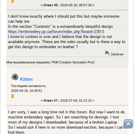
«
Ответ #6 :
2018-05-18, 08:57:39 »
I don't know exactly where I should put this but maybe someone
can help me.
In the section "Contests" is a extraordinarily beautiful design
https://embroedery.pp.ua/forum/index.php?board=239.0
.
I know to contest is over and I believe that the design is not
available anymore. These are the rules usually but is there a way to
get this design to embroider on leather ?
Записан
Мои вышивальные машинки: Pfaff Creative Sensation Pro2
Kitten
Последняя активность:
2025-04-16, 16:28:51
«
Ответ #7 :
2018-07-04, 01:22:10 »
I am sorry, I was a long time not in this forum. But now I want to do
machine embroidery again. So I am searching for desings. I lost
most of my designs I downloaded, because of a broken Laptop.
So I would ask if here is no more download-section, because I can't
find them.