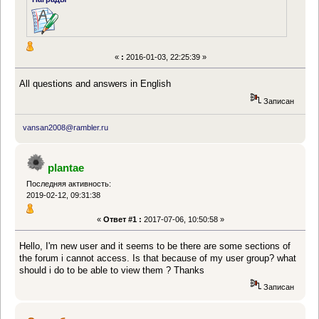
«
:
2016-01-03, 22:25:39 »
All questions and answers in English
Записан
vansan2008@rambler.ru
plantae
Последняя активность:
2019-02-12, 09:31:38
«
Ответ #1 :
2017-07-06, 10:50:58 »
Hello, I'm new user and it seems to be there are some sections of
the forum i cannot access. Is that because of my user group? what
should i do to be able to view them ? Thanks
Записан