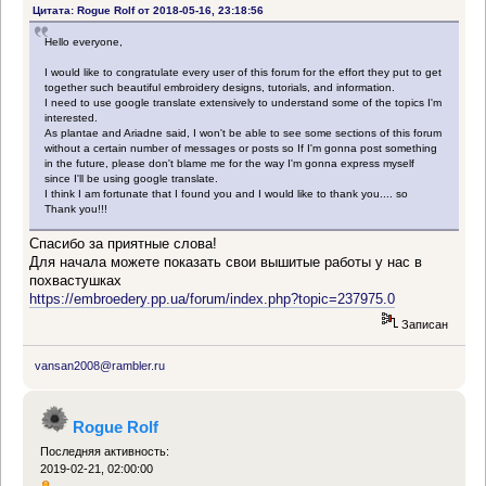
Цитата: Rogue Rolf от 2018-05-16, 23:18:56
Hello everyone,
I would like to congratulate every user of this forum for the effort they put to get
together such beautiful embroidery designs, tutorials, and information.
I need to use google translate extensively to understand some of the topics I'm
interested.
As plantae and Ariadne said, I won't be able to see some sections of this forum
without a certain number of messages or posts so If I'm gonna post something
in the future, please don't blame me for the way I'm gonna express myself
since I'll be using google translate.
I think I am fortunate that I found you and I would like to thank you.... so
Thank you!!!
Спасибо за приятные слова!
Для начала можете показать свои вышитые работы у нас в
похвастушках
https://embroedery.pp.ua/forum/index.php?topic=237975.0
Записан
vansan2008@rambler.ru
Rogue Rolf
Последняя активность:
2019-02-21, 02:00:00