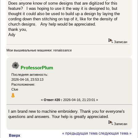
Does anyone know of some designs that are digitized for this
feature? I was hoping to use it the way it is designed to, but
thought it could also be used to build up a design by laying the
cording down then stitching on top of it, like for the density of
church designs. Any help would be appreciated.
thank you,
Ady
Записан
Мои вышивальные машинки: renaissance
ProfessorPlum
Последняя активность:
2026-04-16, 23:53:13
Расположение:
Clue
«
Ответ #20 :
2026-04-16, 21:23:01 »
I am brand new to machine embroidery. Thank you for everyone's
questions and answers. Your help is greatly appreciated.
Записан
« предыдущая тема
следующая тема »
Вверх