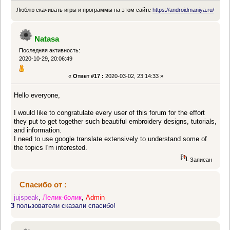
Люблю скачивать игры и программы на этом сайте
https://androidmaniya.ru/
Natasa
Последняя активность:
2020-10-29, 20:06:49
«
Ответ #17 :
2020-03-02, 23:14:33 »
Hello everyone,
I would like to congratulate every user of this forum for the effort
they put to get together such beautiful embroidery designs, tutorials,
and information.
I need to use google translate extensively to understand some of
the topics I'm interested.
Записан
Спасибо от :
jujspeak
,
Лелик-болик
,
Admin
3
пользователи сказали спасибо!