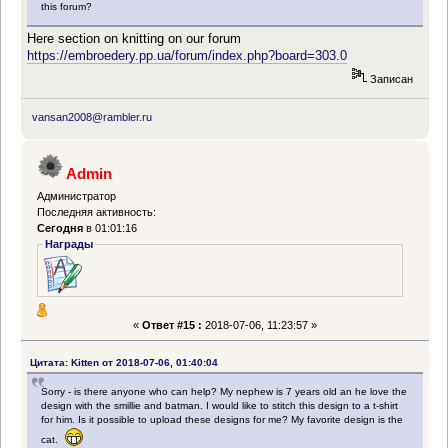
this forum?
Here section on knitting on our forum
https://embroedery.pp.ua/forum/index.php?board=303.0
Записан
vansan2008@rambler.ru
Admin
Администратор
Последняя активность:
Сегодня
в 01:01:16
Награды
«
Ответ #15 :
2018-07-06, 11:23:57 »
Цитата: Kitten от 2018-07-06, 01:40:04
Sorry - is there anyone who can help? My nephew is 7 years old an he love the
design with the smillie and batman. I would like to stitch this design to a t-shirt
for him. Is it possible to upload these designs for me? My favorite design is the
cat.