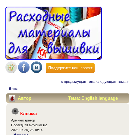
Поддержите наш проект
« предыдущая тема
следующая тема »
Вниз
Автор
Тема: English language
(Прочитано 80218 раз)
Клеома
Администратор
Последняя активность:
2026-07-30, 23:18:14
Награды