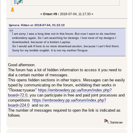
«
Ответ #9 :
2018-07-04, 11:17:33 »
Цитата: Kitten от 2018-07-04, 01:22:10
I am sorry, I was a long time not in this forum. But now I want to do machine
embroidery again. So I am searching for desings. I lost most of my designs I
downloaded, because of a broken Laptop.
So I would ask if here is no more download-section, because I can't find them.
Sorry for my terrible english. It is not my mother-Tongue.
Good afternoon.
The forum has a lot of hidden information to access it you need to
dial a certain number of messages.
This opens hidden sections in other topics. Messages can be easily
typed by communicating on the forum, exhibiting their works in
"Похвастушках"
https://embroedery.pp.ua/forum/index.php?
board=72.0
, you can participate in free and paid joint processes and
competitions
https://embroedery.pp.ua/forum/index.php?
board=224.0
and so on.
The number of messages required to open the link is indicated as
follows.
Записан