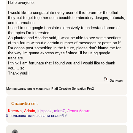
Hello everyone,
I would like to congratulate every user of this forum for the effort
they put to get together such beautiful embroidery designs, tutorials,
and information.
I need to use google translate extensively to understand some of
the topics I'm interested.
As plantae and Ariadne said, I won't be able to see some sections
of this forum without a certain number of messages or posts so If
I'm gonna post something in the future, please don't blame me for
the way I'm gonna express myself since I'll be using google
translate.
I think I am fortunate that I found you and I would like to thank
you.... so
Thank you!!!
Записан
Мои вышивальные машинки: Pfaff Creative Sensation Pro2
Спасибо от :
Клеома
,
Admin
,
jujspeak
,
mirra7
,
Лелик-болик
5
пользователи сказали спасибо!