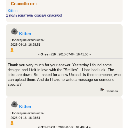
Спасибо от :
Kitten
1
пользователь сказал спасибо!
Kitten
Последняя активность:
2025-04-16, 16:28:51
«
Ответ #10 :
2018-07-04, 16:41:50 »
Thank you very much for your answer. Yesterday I found some
designs and I felt in love with the "Smilies". I had bad luck: The
links are down. So I asked for a new Upload. Is there someone, who
can upload them. And do I have to write a message so someone
special?
Записан
Kitten
Последняя активность:
2025-04-16, 16:28:51
«
Ответ #11 :
2018-07-06, 01:40:04 »