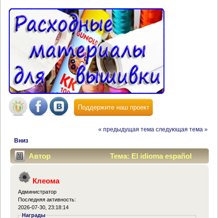
Поддержите наш проект
« предыдущая тема
следующая тема »
Вниз
Автор
Тема: El idioma español
(Прочитано 48739 раз)
Клеома
Администратор
Последняя активность:
2026-07-30, 23:18:14
Награды