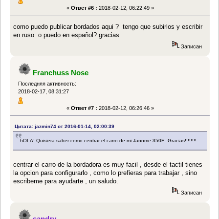
«
Ответ #6 :
2018-02-12, 06:22:49 »
como puedo publicar bordados aqui ? tengo que subirlos y escribir
en ruso o puedo en español? gracias
Записан
Franchuss Nose
Последняя активность:
2018-02-17, 08:31:27
«
Ответ #7 :
2018-02-12, 06:26:46 »
Цитата: jazmin74 от 2016-01-14, 02:00:39
hOLA! Quisiera saber como centrar el carro de mi Janome 350E. Gracias!!!!!!!!
centrar el carro de la bordadora es muy facil , desde el tactil tienes
la opcion para configurarlo , como lo prefieras para trabajar , sino
escribeme para ayudarte , un saludo.
Записан
sandry