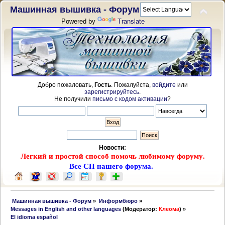
Машинная вышивка - Форум
Powered by
Translate
Добро пожаловать,
Гость
. Пожалуйста,
войдите
или
зарегистрируйтесь
.
Не получили
письмо с кодом активации
?
Новости:
Легкий и простой способ помочь любимому форуму.
Все СП нашего форума.
 Машинная вышивка - Форум
»
Информбюро
»
Messages in English and other languages
(Модератор:
Клеома
) »
El idioma español