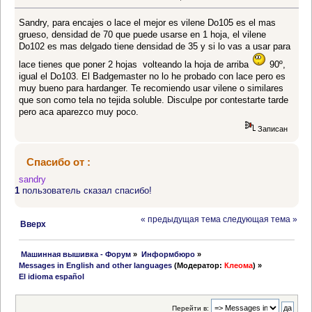
Sandry, para encajes o lace el mejor es vilene Do105 es el mas
grueso, densidad de 70 que puede usarse en 1 hoja, el vilene
Do102 es mas delgado tiene densidad de 35 y si lo vas a usar para
lace tienes que poner 2 hojas volteando la hoja de arriba
90º,
igual el Do103. El Badgemaster no lo he probado con lace pero es
muy bueno para hardanger. Te recomiendo usar vilene o similares
que son como tela no tejida soluble. Disculpe por contestarte tarde
pero aca aparezco muy poco.
Записан
Спасибо от :
sandry
1
пользователь сказал спасибо!
« предыдущая тема
следующая тема »
Вверх
 Машинная вышивка - Форум
»
Информбюро
»
Messages in English and other languages
(Модератор:
Клеома
) »
El idioma español
Перейти в: