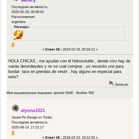
Последняя активность:
2025-05-28, 00:09:00
Расположение:
argentina
Награды
«
Ответ #8 :
2018-02-26, 05:04:21 »
HOLA CHICAS , me ayudan con el hidrosoluble , donde vivo hay de
varias densidasdes y no se cual comprar , yo necesito uno para
bordar lace en prendas de vestir , hay alguno en especial para
esto?
Записан
Мои вышивальные машинки: janome 500E - Brother 955
alyona1021
Уроки Pe-Design от Tonito
Последняя активность:
2025-08-14, 17:21:17
«
Ответ #9 :
2018-03-23, 19:12:55 »