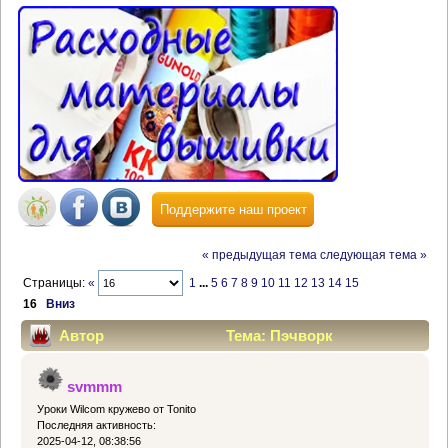
Поддержите наш проект
« предыдущая тема
следующая тема »
Страницы:
«
1
...
5
6
7
8
9
10
11
12
13
14
15
16
Вниз
Автор
Тема: Пэчворк
(Прочитано 171373 раз)
svmmm
Уроки Wilcom кружево от Tonito
Последняя активность:
2025-04-12, 08:38:56