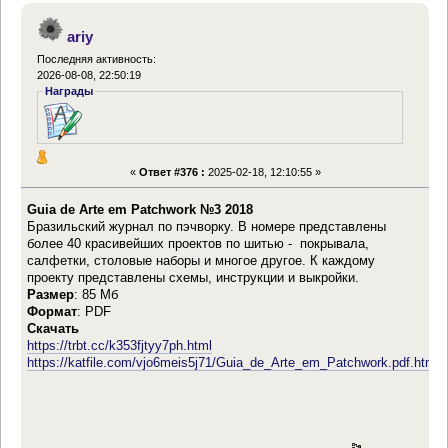
ariy
Последняя активность:
2026-08-08, 22:50:19
Награды
«
Ответ #376 :
2025-02-18, 12:10:55 »
Guia de Arte em Patchwork №3 2018
Бразильский журнал по пэчворку. В номере представлены
более 40 красивейших проектов по шитью - покрывала,
салфетки, столовые наборы и многое другое. К каждому
проекту представлены схемы, инструкции и выкройки.
Размер
: 85 Мб
Формат
: PDF
Скачать
https://trbt.cc/k353fjtyy7ph.html
https://katfile.com/vjo6meis5j71/Guia_de_Arte_em_Patchwork.pdf.html