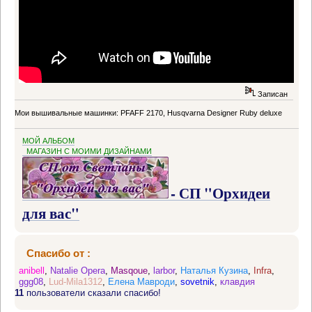
Записан
Мои вышивальные машинки: PFAFF 2170, Husqvarna Designer Ruby deluxe
МОЙ АЛЬБОМ
МАГАЗИН С МОИМИ ДИЗАЙНАМИ
- СП "Орхидеи
для вас"
Спасибо от :
anibell
,
Natalie Opera
,
Masqoue
,
larbor
,
Наталья Кузина
,
Infra
,
ggg08
,
Lud-Mila1312
,
Елена Мавроди
,
sovetnik
,
клавдия
11
пользователи сказали спасибо!