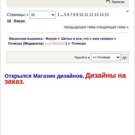
Записан
«
Страницы:
«
1
...
5
6
7
8
9
10
11
12
13
14
15
16
Вверх
предыдущая тема
следующая тема »
 Машинная вышивка - Форум
»
Шитье и все, что с ним связано
»
Пэчворк
(Модератор:
Lud-Mila1312
) »
Пэчворк
Перейти в:
Дизайны на
Открылся Магазин дизайнов.
заказ.