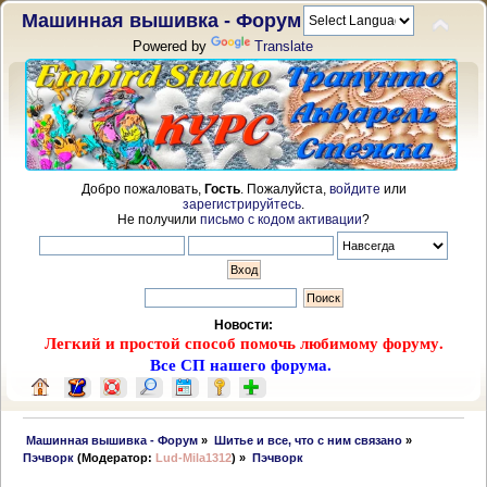
Машинная вышивка - Форум
Powered by
Translate
Добро пожаловать,
Гость
. Пожалуйста,
войдите
или
зарегистрируйтесь
.
Не получили
письмо с кодом активации
?
Новости:
Легкий и простой способ помочь любимому форуму.
Все СП нашего форума.
 Машинная вышивка - Форум
»
Шитье и все, что с ним связано
»
Пэчворк
(Модератор:
Lud-Mila1312
) »
Пэчворк