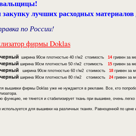
вальщицы!
 закупку лучших расходных материало
равка по России!
лизатор фирмы Doklas
 черный
ширина 90см плотностью 40 г/м2 стоимость
14
гривен за м
 черный
ширина 90см плотностью 50 г/м2 стоимость
15
гривен за м
 черный
ширина 90см плотностью 60 г/м2 стоимость
18
гривен за 
 черный
ширина 90см плотностью 80 г/м2 стоимость
24
гривен за 
я вышивки фирмы Doklas уже не нуждается в рекламе. Все, кто попробо
лизатора.
 функцию, не тянется и стабилизирует ткань при вышивке, очень легко
 используется для вышивки на различных тканях. Равноценной по цене 