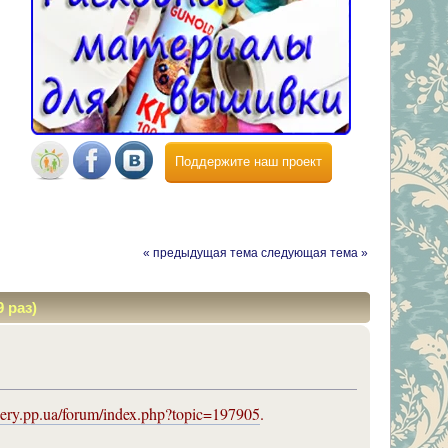
Поддержите наш проект
« предыдущая тема
следующая тема »
 раз)
dery.pp.ua/forum/index.php?topic=197905
.