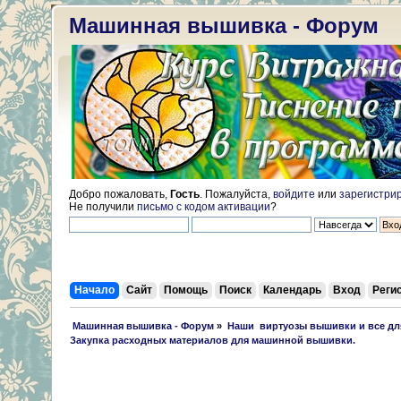
Машинная вышивка - Форум
Добро пожаловать,
Гость
. Пожалуйста,
войдите
или
зарегистри
Не получили
письмо с кодом активации
?
Начало
Сайт
Помощь
Поиск
Календарь
Вход
Реги
 Машинная вышивка - Форум
»
Наши  виртуозы вышивки и все д
Закупка расходных материалов для машинной вышивки.