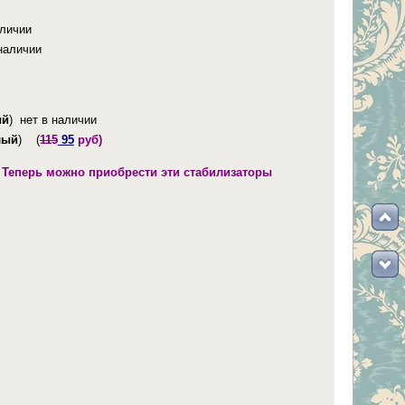
личии
наличии
ый
) нет в наличии
лый
) (
115
95
руб)
 Теперь можно приобрести эти стабилизаторы