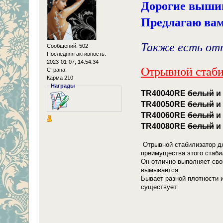
Дорогие выши
Предлагаю вам
Также есть отп
Сообщений: 502
Последняя активность:
2023-01-07, 14:54:34
Отрывной стаби
Страна:
Карма 210
Награды
ТR40040RE
белый
и
ТR40050RE
белый
и
ТR40060RE
белый
и
ТR40080RE
белый
и
Отрывной стабилизатор дл
преимущества этого стаби
Он отлично выполняет свою
вымывается.
Бывает разной плотности и
существует.