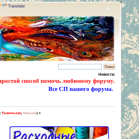
Translate
Новости:
простой способ помочь любимому форуму.
Все СП нашего форума.
:
Рыженькая
,
Мирьям
) »