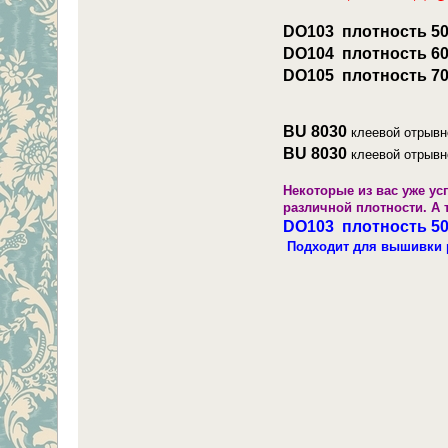
DО103 плотность 50
DО104 плотность 60
DО105 плотность 70
ВU 8030
клеевой отрывн
ВU 8030
клеевой отрывн
Некоторые из вас уже у
различной плотности. А
DО103 плотность 50
Подходит для вышивки р