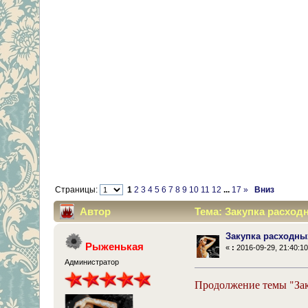
Страницы:
1
2
3
4
5
6
7
8
9
10
11
12
...
17
»
Вниз
Автор
Тема: Закупка расход
Закупка расходн
Рыженькая
«
:
2016-09-29, 21:40:10
Администратор
Продолжение темы "Зак