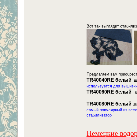
Вот так выглядит стабили
Предлагаем вам приобрес
ТR40040RE белый
ши
используется для вышивки
ТR40060RE белый
ши
ТR40080RE белый
ши
самый популярный из всех
стабилизатор
Немецкие водор