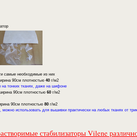
затор
ти самые необходимые из них
рина 90см плотностью
40
г/м2
 на тонких тканях, даже на шифоне
рина 90см плотностью
60
г/м2
рина 90см плотностью
80
г/м2
, можно использовать для вышивки практически на любых тканях от три
астворимые стабилизаторы Vilene различн