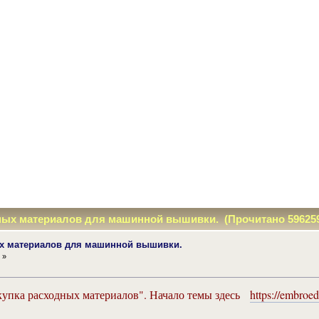
ных материалов для машинной вышивки. (Прочитано 596259
ых материалов для машинной вышивки.
 »
упка расходных материалов". Начало темы здесь
https://embroe