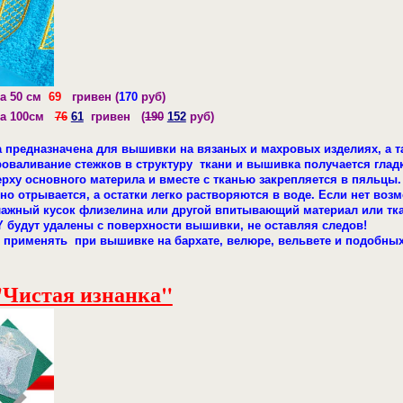
а 50 см
69
гривен (
170
руб)
на 100см
76
61
гривен (
190
152
руб
)
 предназначена для вышивки на вязаных и махровых изделиях, а та
оваливание стежков в структуру ткани и вышивка получается глад
ерху основного материла и вместе с тканью закрепляется в пяльцы
но отрывается, а остатки легко растворяются в воде. Если нет воз
ажный кусок флизелина или другой впитывающий материал или ткан
 будут удалены с поверхности вышивки, не оставляя следов!
применять при вышивке на бархате, велюре, вельвете и подобных т
- "Чистая изнанка"