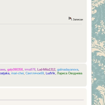
Записан
ама
,
galy090358
,
irma878
,
Lud-Mila1312
,
galinadayanova
,
patjaka
,
mari-cher
,
Светлячок69
,
LudVik
,
Лариса Оводнева