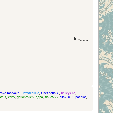
Записан
yaka-malyaka
,
Наталюшка
,
Светлана Я
,
nelley412
,
tels
,
eddy
,
garionovich
,
дора
,
лана555
,
allak2013
,
patjaka
,