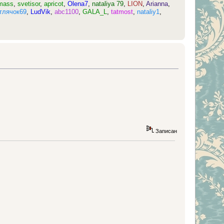
mass
,
svetisor
,
apricot
,
Olena7
,
nataliya 79
,
LION
,
Arianna
,
тлячок69
,
LudVik
,
abc1100
,
GALA_L
,
tatmost
,
nataliy1
,
Записан