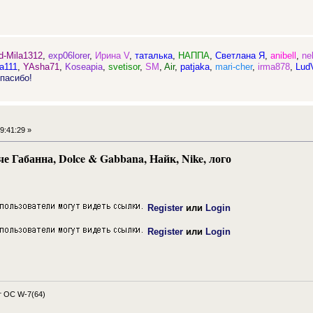
d-Mila1312
,
exp06lorer
,
Ирина V
,
таталька
,
НАППА
,
Светлана Я
,
anibell
,
ne
na111
,
YAsha71
,
Koseapia
,
svetisor
,
SM
,
Air
,
patjaka
,
mari-cher
,
irma878
,
Lud
пасибо!
9:41:29 »
е Габанна, Dolce & Gabbana, Найк, Nike, лого
Register
или
Login
Register
или
Login
 OC W-7(64)