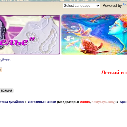
Powered by
руйтесь
.
Легкий и 
страция
отека дизайнов
»
Логотипы и знаки
(Модераторы:
Admin
,
nestyzaya
,
ledy
) »
Бре