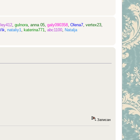
lley412
,
gulnora
,
anna 05
,
galy090358
,
Olena7
,
vertex23
,
Vik
,
nataliy1
,
katerina771
,
abc1100
,
Natalja
Записан