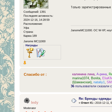
Сообщений: 1391
Последняя активность:
2024-12-16, 14:28:59
Расположение:
Уфа
JanomeMC11000. OC W-XP, ноут
Страна:
Карма 189
Janome MC11000
Награды
Спасибо от :
калинина лина
,
А-рина
,
R
marina1074
,
Bonita
,
EliaK
(Шаманская)
,
nataliy1
,
SM
36
пользователи сказали с
Re: Бренды одежды
ledy
«
Ответ #1 :
2016-12-11, 0
Moderator