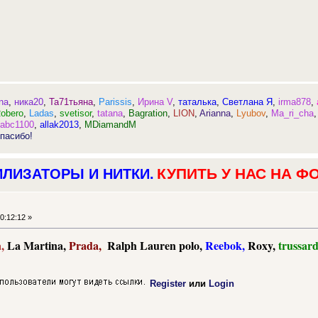
na
,
ника20
,
Та71тьяна
,
Parissis
,
Ирина V
,
таталька
,
Светлана Я
,
irma878
,
obero
,
Ladas
,
svetisor
,
tatana
,
Bagration
,
LION
,
Arianna
,
Lyubov
,
Ma_ri_cha
,
abc1100
,
allak2013
,
MDiamandM
пасибо!
КУПИТЬ У НАС НА Ф
ИЛИЗАТОРЫ И НИТКИ.
0:12:12 »
,
La Martina,
Prada,
,
Ralph Lauren polo,
Reebok,
Roxy,
trussard
Register
или
Login