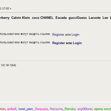
1:17:02 »
rberry
Calvin Klein
coco CHANEL
Escada
gucci
Guess
Lacoste
Lee
Register
или
Login
Register
или
Login
 OC W-7(64)
min
,
anibell
,
тоня_шеп
,
Ленушка
,
Натэлла
,
Renske
,
exp06lorer
,
ирина когу