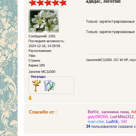
адидас, логотип
Сообщений: 1391
Последняя активность:
2024-12-16, 14:28:59
Расположение:
Уфа
JanomeMC11000. OC W-XP, ноут
Страна:
Карма 189
Janome MC11000
Награды
Спасибо от :
BelVic
,
калинина лина
,
Ad
galy090358
,
Lud-Mila1312
mari-cher
,
LudVik
,
SM
34
пользователи сказали с