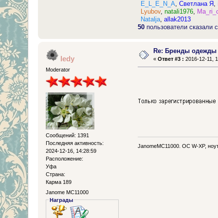
E_L_E_N_A
,
Светлана Я
,
Lyubov
,
natali1976
,
Ma_ri_
Natalja
,
allak2013
50
пользователи сказали с
Re: Бренды одежды
ledy
«
Ответ #3 :
2016-12-11, 1
Moderator
Сообщений: 1391
Последняя активность:
JanomeMC11000. OC W-XP, ноут
2024-12-16, 14:28:59
Расположение:
Уфа
Страна:
Карма 189
Janome MC11000
Награды