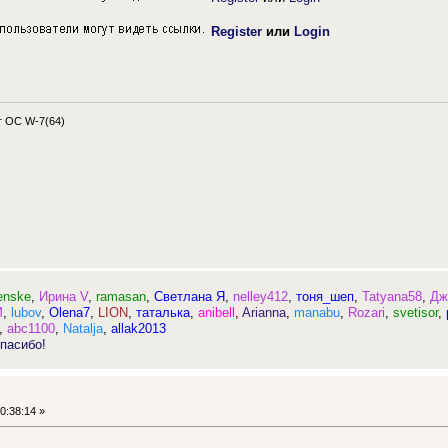
Register
или
Login
 OC W-7(64)
enske
,
Ирина V
,
ramasan
,
Светлана Я
,
nelley412
,
тоня_шеп
,
Tatyana58
,
Дж
M
,
lubov
,
Olena7
,
LION
,
таталька
,
anibell
,
Arianna
,
manabu
,
Rozari
,
svetisor
,
,
abc1100
,
Natalja
,
allak2013
пасибо!
0:38:14 »