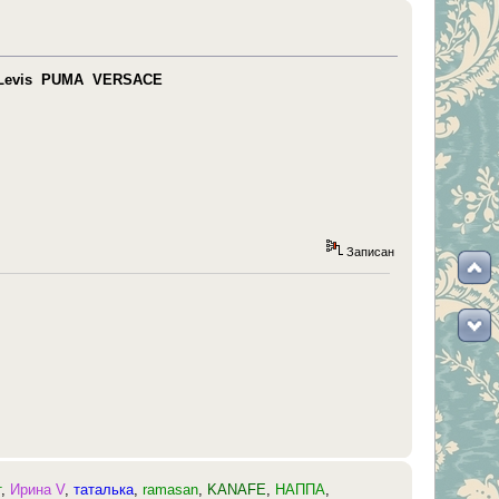
Levis
PUMA
VERSACE
Записан
т
,
Ирина V
,
таталька
,
ramasan
,
KANAFE
,
НАППА
,