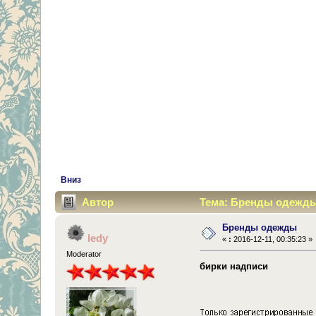
Вниз
Автор
Тема: Бренды одежды 
Бренды одежды
ledy
«
:
2016-12-11, 00:35:23 »
Moderator
бирки надписи