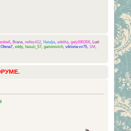
anibell
,
Brana
,
nelley412
,
Natalja
,
adelita
,
galy090358
,
Lud-
,
Olena7
,
eddy
,
faouzi_57
,
garionovich
,
viktoria-vv75
,
SM
,
ОРУМЕ.
i