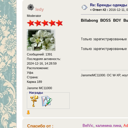
Re: Бренды одежды
ledy
«
Ответ #2 :
2016-12-11, 0
Moderator
Billabong
BOSS
BOY
Bu
Сообщений: 1391
Последняя активность:
2024-12-16, 14:28:59
Расположение:
Уфа
JanomeMC11000. OC W-XP, ноут
Страна:
Карма 189
Janome MC11000
Награды
Спасибо от :
BelVic
,
калинина лина
,
Ad