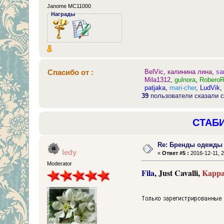
Janome MC11000
Награды
Спасибо от :
BelVic
,
калинина лина
,
sa
Mila1312
,
gulnora
,
RoberoR
patjaka
,
mari-cher
,
LudVik
39
пользователи сказали с
СТАБ
Re: Бренды одежды
ledy
«
Ответ #5 :
2016-12-11, 2
Moderator
Fila
, Just Cavalli,
Kappa