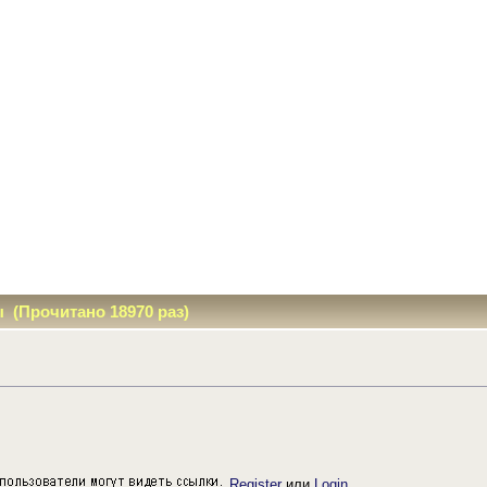
(Прочитано 18970 раз)
Register
или
Login