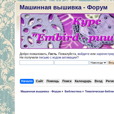
Машинная вышивка - Форум
Добро пожаловать,
Гость
. Пожалуйста,
войдите
или
зарегистри
Не получили
письмо с кодом активации
?
Начало
Сайт
Помощь
Поиск
Календарь
Вход
Реги
 Машинная вышивка - Форум
»
Библиотека
»
Тематическая библи