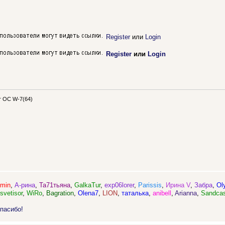
Register
или
Login
Register
или
Login
 OC W-7(64)
min
,
А-рина
,
Та71тьяна
,
GalkaTur
,
exp06lorer
,
Parissis
,
Ирина V
,
Забра
,
Ol
,
svetisor
,
WiRo
,
Bagration
,
Olena7
,
LION
,
таталька
,
anibell
,
Arianna
,
Sandcas
пасибо!