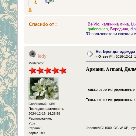
Спасибо от :
BelVic
,
калинина лина
,
Lu
garionovich
,
Бородина
,
di
31
пользователи сказали с
Re: Бренды одежды
ledy
«
Ответ #4 :
2016-12-11, 1
Moderator
Армани, Armani, Дольч
Сообщений: 1391
Последняя активность:
2024-12-16, 14:28:59
Расположение:
Уфа
JanomeMC11000. OC W-XP, ноут
Страна:
Карма 189