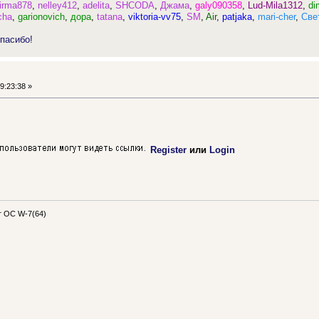
irma878
,
nelley412
,
adelita
,
SHCODA
,
Джама
,
galy090358
,
Lud-Mila1312
,
di
cha
,
garionovich
,
дора
,
tatana
,
viktoria-vv75
,
SM
,
Air
,
patjaka
,
mari-cher
,
Све
пасибо!
9:23:38 »
Register
или
Login
 OC W-7(64)