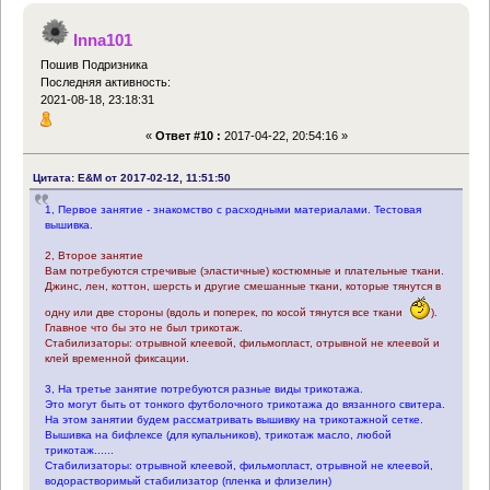
Inna101
Пошив Подризника
Последняя активность:
2021-08-18, 23:18:31
«
Ответ #10 :
2017-04-22, 20:54:16 »
Цитата: E&M от 2017-02-12, 11:51:50
1, Первое занятие - знакомство с расходными материалами. Тестовая
вышивка.
2, Второе занятие
Вам потребуются стречивые (эластичные) костюмные и плательные ткани.
Джинс, лен, коттон, шерсть и другие смешанные ткани, которые тянутся в
одну или две стороны (вдоль и поперек, по косой тянутся все ткани
).
Главное что бы это не был трикотаж.
Стабилизаторы: отрывной клеевой, фильмопласт, отрывной не клеевой и
клей временной фиксации.
3, На третье занятие потребуются разные виды трикотажа.
Это могут быть от тонкого футболочного трикотажа до вязанного свитера.
На этом занятии будем рассматривать вышивку на трикотажной сетке.
Вышивка на бифлексе (для купальников), трикотаж масло, любой
трикотаж......
Стабилизаторы: отрывной клеевой, фильмопласт, отрывной не клеевой,
водорастворимый стабилизатор (пленка и флизелин)