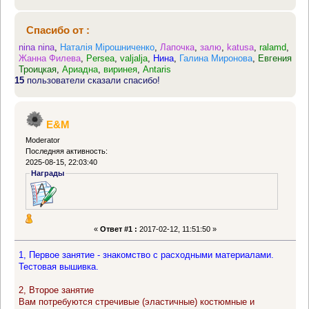
Спасибо от :
nina nina
,
Наталія Мірошниченко
,
Лапочка
,
залю
,
katusa
,
ralamd
,
Жанна Филева
,
Persea
,
valjalja
,
Нина
,
Галина Миронова
,
Евгения
Троицкая
,
Ариадна
,
виринея
,
Antaris
15
пользователи сказали спасибо!
E&M
Moderator
Последняя активность:
2025-08-15, 22:03:40
Награды
«
Ответ #1 :
2017-02-12, 11:51:50 »
1, Первое занятие - знакомство с расходными материалами.
Тестовая вышивка.
2, Второе занятие
Вам потребуются стречивые (эластичные) костюмные и