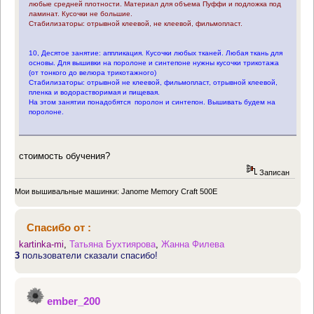
любые средней плотности. Материал для объема Пуффи и подложка под
ламинат. Кусочки не большие.
Стабилизаторы: отрывной клеевой, не клеевой, фильмопласт.
10, Десятое занятие: аппликация. Кусочки любых тканей. Любая ткань для
основы. Для вышивки на поролоне и синтепоне нужны кусочки трикотажа
(от тонкого до велюра трикотажного)
Стабилизаторы: отрывной не клеевой, фильмопласт, отрывной клеевой,
пленка и водорастворимая и пищевая.
На этом занятии понадобятся поролон и синтепон. Вышивать будем на
поролоне.
стоимость обучения?
Записан
Мои вышивальные машинки: Janome Memory Craft 500E
Спасибо от :
kartinka-mi
,
Татьяна Бухтиярова
,
Жанна Филева
3
пользователи сказали спасибо!
ember_200