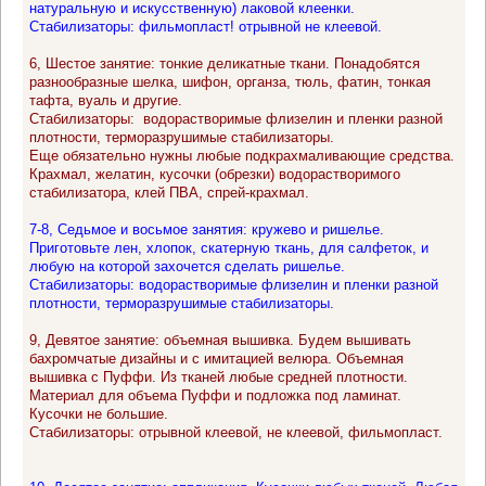
натуральную и искусственную) лаковой клеенки.
Стабилизаторы: фильмопласт! отрывной не клеевой.
6, Шестое занятие: тонкие деликатные ткани. Понадобятся
разнообразные шелка, шифон, органза, тюль, фатин, тонкая
тафта, вуаль и другие.
Стабилизаторы: водорастворимые флизелин и пленки разной
плотности, терморазрушимые стабилизаторы.
Еще обязательно нужны любые подкрахмаливающие средства.
Крахмал, желатин, кусочки (обрезки) водорастворимого
стабилизатора, клей ПВА, спрей-крахмал.
7-8, Седьмое и восьмое занятия: кружево и ришелье.
Приготовьте лен, хлопок, скатерную ткань, для салфеток, и
любую на которой захочется сделать ришелье.
Стабилизаторы: водорастворимые флизелин и пленки разной
плотности, терморазрушимые стабилизаторы.
9, Девятое занятие: объемная вышивка. Будем вышивать
бахромчатые дизайны и с имитацией велюра. Объемная
вышивка с Пуффи. Из тканей любые средней плотности.
Материал для объема Пуффи и подложка под ламинат.
Кусочки не большие.
Стабилизаторы: отрывной клеевой, не клеевой, фильмопласт.