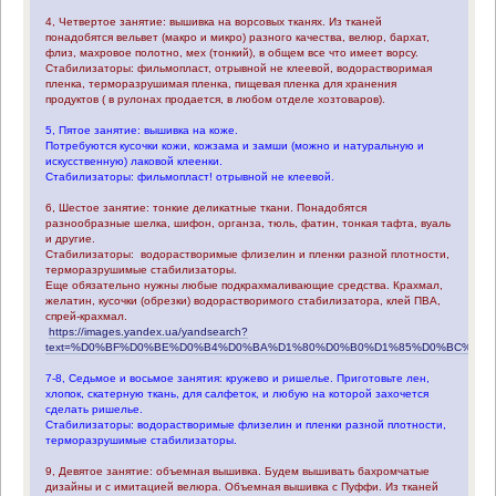
4, Четвертое занятие: вышивка на ворсовых тканях. Из тканей
понадобятся вельвет (макро и микро) разного качества, велюр, бархат,
флиз, махровое полотно, мех (тонкий), в общем все что имеет ворсу.
Стабилизаторы: фильмопласт, отрывной не клеевой, водорастворимая
пленка, терморазрушимая пленка, пищевая пленка для хранения
продуктов ( в рулонах продается, в любом отделе хозтоваров).
5, Пятое занятие: вышивка на коже.
Потребуются кусочки кожи, кожзама и замши (можно и натуральную и
искусственную) лаковой клеенки.
Стабилизаторы: фильмопласт! отрывной не клеевой.
6, Шестое занятие: тонкие деликатные ткани. Понадобятся
разнообразные шелка, шифон, органза, тюль, фатин, тонкая тафта, вуаль
и другие.
Стабилизаторы: водорастворимые флизелин и пленки разной плотности,
терморазрушимые стабилизаторы.
Еще обязательно нужны любые подкрахмаливающие средства. Крахмал,
желатин, кусочки (обрезки) водорастворимого стабилизатора, клей ПВА,
спрей-крахмал.
https://images.yandex.ua/yandsearch?
text=%D0%BF%D0%BE%D0%B4%D0%BA%D1%80%D0%B0%D1%85%D0%BC%D0
7-8, Седьмое и восьмое занятия: кружево и ришелье. Приготовьте лен,
хлопок, скатерную ткань, для салфеток, и любую на которой захочется
сделать ришелье.
Стабилизаторы: водорастворимые флизелин и пленки разной плотности,
терморазрушимые стабилизаторы.
9, Девятое занятие: объемная вышивка. Будем вышивать бахромчатые
дизайны и с имитацией велюра. Объемная вышивка с Пуффи. Из тканей