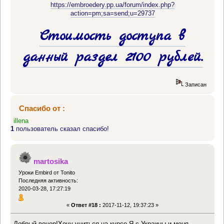
https://embroedery.pp.ua/forum/index.php?
action=pm;sa=send;u=29737
Стоимость доступа в
данный раздел 2100 рублей.
Записан
Спасибо от :
illena
1
пользователь сказал спасибо!
martosika
Уроки Embird от Tonito
Последняя активность:
2020-03-28, 17:27:19
«
Ответ #18 :
2017-11-12, 19:37:23 »
Добрый вечер!Хочу учиться на курсе.Я с Украины и меня