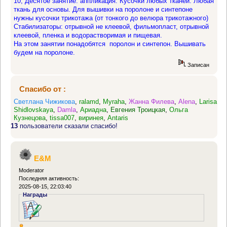
10, Десятое занятие: аппликация. Кусочки любых тканей. Любая
ткань для основы. Для вышивки на поролоне и синтепоне
нужны кусочки трикотажа (от тонкого до велюра трикотажного)
Стабилизаторы: отрывной не клеевой, фильмопласт, отрывной
клеевой, пленка и водорастворимая и пищевая.
На этом занятии понадобятся поролон и синтепон. Вышивать
будем на поролоне.
Записан
Спасибо от :
Светлана Чижикова
,
ralamd
,
Myraha
,
Жанна Филева
,
Alena
,
Larisa
Shidlovskaya
,
Damla
,
Ариадна
,
Евгения Троицкая
,
Ольга
Кузнецова
,
tissa007
,
виринея
,
Antaris
13
пользователи сказали спасибо!
E&M
Moderator
Последняя активность:
2025-08-15, 22:03:40
Награды