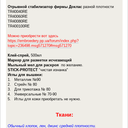
Отрывной стабилизатор фирмы Доклас
разной плотности
TR40040RE
TR40060RE
TR40080RE
TR400100RE
Можно приобрести вот здесь
https://embroedery.pp.ua/forum/index.php?
topic=236498.msg571270#msg571270
Клей-спрей,
500мл
Маркер для разметки исчезающий
Мыльный мел для раскроя
по желанию.
STICK-PROTECT
"чистая изнанка"
Иглы для вышвки:
1. Металлик №90
2. Стрейч № 80
3. Для трикотажа № 80
4. Универсальные № 70-90
5. Иглы для кожи приобретать не нужно.
Ткани:
Обычный хлопок, лен, джинс средней плотности.