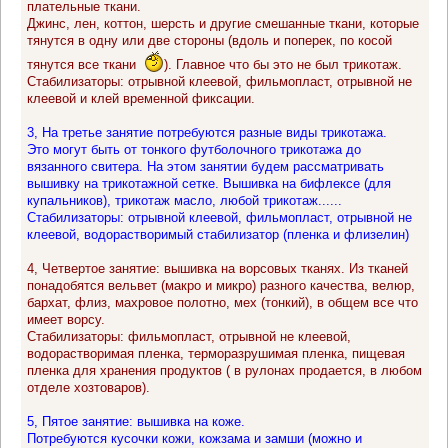
плательные ткани.
Джинс, лен, коттон, шерсть и другие смешанные ткани, которые
тянутся в одну или две стороны (вдоль и поперек, по косой
тянутся все ткани
). Главное что бы это не был трикотаж.
Стабилизаторы: отрывной клеевой, фильмопласт, отрывной не
клеевой и клей временной фиксации.
3, На третье занятие потребуются разные виды трикотажа.
Это могут быть от тонкого футболочного трикотажа до
вязанного свитера. На этом занятии будем рассматривать
вышивку на трикотажной сетке. Вышивка на бифлексе (для
купальников), трикотаж масло, любой трикотаж......
Стабилизаторы: отрывной клеевой, фильмопласт, отрывной не
клеевой, водорастворимый стабилизатор (пленка и флизелин)
4, Четвертое занятие: вышивка на ворсовых тканях. Из тканей
понадобятся вельвет (макро и микро) разного качества, велюр,
бархат, флиз, махровое полотно, мех (тонкий), в общем все что
имеет ворсу.
Стабилизаторы: фильмопласт, отрывной не клеевой,
водорастворимая пленка, терморазрушимая пленка, пищевая
пленка для хранения продуктов ( в рулонах продается, в любом
отделе хозтоваров).
5, Пятое занятие: вышивка на коже.
Потребуются кусочки кожи, кожзама и замши (можно и