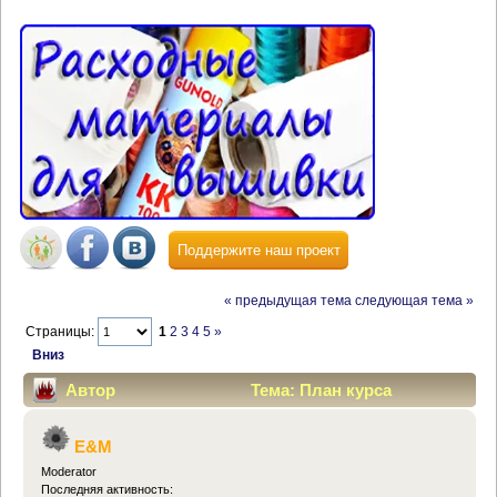
Поддержите наш проект
« предыдущая тема
следующая тема »
Страницы:
1
2
3
4
5
»
Вниз
Автор
Тема: План курса
(Прочитано 189803 раз)
E&M
Moderator
Последняя активность: