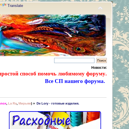
Translate
Новости:
простой способ помочь любимому форуму.
Все СП нашего форума.
nnox
,
La Ra
,
Мирьям
) »
De Lory - готовые изделия. 