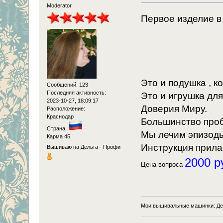
Moderator
Первое изделие в
Это и подушка , к
Сообщений: 123
Последняя активность:
Это и игрушка дл
2023-10-27, 18:09:17
Доверия Миру.
Расположение:
Краснодар
Большинство проб
Страна:
Мы лечим эпизоды
Карма 45
Инструкция прилаг
Вышиваю на Дельта - Профи
2000 р
Цена вопроса
Мои вышивальные машинки: Де