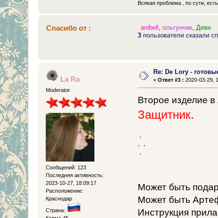
Всякая проблема , по сути, ест
Спасибо от :
anibell
,
ольгунчик
,
Деви
3
пользователи сказали сп
Re: De Lory - готовы
La Ra
«
Ответ #3 :
2020-03-29, 1
Moderator
Второе изделие в
Защитник.
,
,
,
,
Сообщений: 123
Последняя активность:
2023-10-27, 18:09:17
Может быть подар
Расположение:
Может быть Артеф
Краснодар
Страна:
Инструкция прилаг