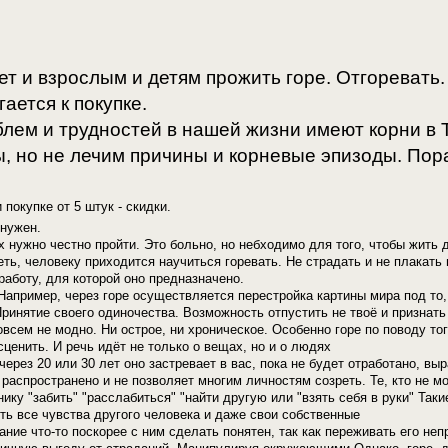
т и взрослым и детям прожить горе. Отгоревать.
ается к покупке.
лем и трудностей в нашей жизни имеют корни в 
, но не лечим причины и корневые эпизоды. Пора
 покупке от 5 штук - скидки.
 нужен.
их нужно честно пройти. Это больно, но небходимо для того, чтобы жить 
еть, человеку приходится научиться горевать. Не страдать и не плакать 
работу, для которой оно предназначено.⠀
Например, через горе осуществляется перестройка картины мира под то,
инятие своего одиночества. Возможность отпустить не твоё и признать 
овсем не модно. Ни острое, ни хроническое. Особенно горе по поводу т
сценить. И речь идёт не только о вещах, но и о людях
через 20 или 30 лет оно застревает в вас, пока не будет отработано, вы
распространено и не позволяет многим личностям созреть. Те, кто не м
ику "забить" "расслабиться" "найти другую или "взять себя в руки" Таки
ть все чувства другого человека и даже свои собственные
ние что-то поскорее с ним сделать понятен, так как переживать его неп