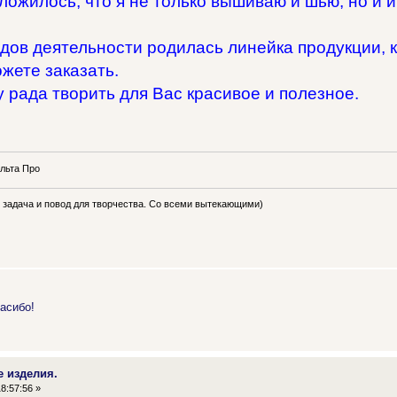
сложилось, что я не только вышиваю и шью, но и
дов деятельности родилась линейка продукции, к
жете заказать.
 рада творить для Вас красивое и полезное.
льта Про
ь задача и повод для творчества. Со всеми вытекающими)
асибо!
е изделия.
8:57:56 »