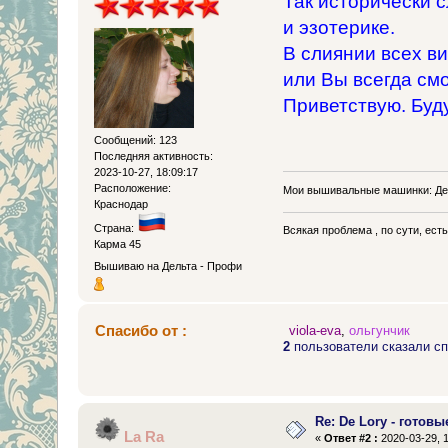
Так исторически 
и эзотерике.
В слиянии всех ви
или Вы всегда смо
Приветствую. Буду
Сообщений: 123
Последняя активность:
2023-10-27, 18:09:17
Расположение:
Мои вышивальные машинки: Де
Краснодар
Страна:
Всякая проблема , по сути, ест
Карма 45
Вышиваю на Дельта - Профи
Спасибо от :
viola-eva
,
ольгунчик
2
пользователи сказали сп
Re: De Lory - готовы
La Ra
«
Ответ #2 :
2020-03-29, 1