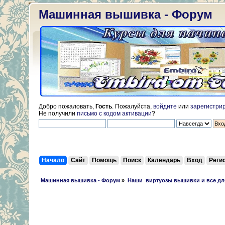
Машинная вышивка - Форум
Добро пожаловать,
Гость
. Пожалуйста,
войдите
или
зарегистри
Не получили
письмо с кодом активации
?
Начало
Сайт
Помощь
Поиск
Календарь
Вход
Реги
 Машинная вышивка - Форум
»
Наши  виртуозы вышивки и все д