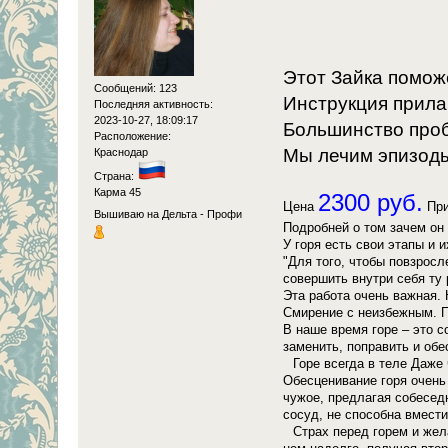
Этот Зайка поможе
Сообщений: 123
Инструкция прилаг
Последняя активность:
2023-10-27, 18:09:17
Большинство проб
Расположение:
Мы лечим эпизоды
Краснодар
Страна:
Карма 45
2300 руб.
Цена
При
Вышиваю на Дельта - Профи
Подробней о том зачем он
У горя есть свои этапы и 
"Для того, чтобы повзросл
совершить внутри себя ту 
Эта работа очень важная. 
Смирение с неизбежным. Пр
В наше время горе – это с
заменить, поправить и обе
⠀Горе всегда в теле Даже 
Обесценивание горя очень 
чужое, предлагая собеседн
сосуд, не способна вмести
⠀Страх перед горем и жела