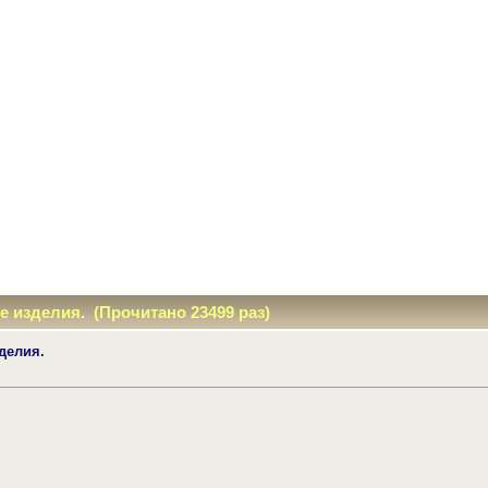
ые изделия. (Прочитано 23499 раз)
зделия.