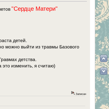
"Сердце Матери"
метов
раста детей.
но можно выйти из травмы Базового
Травмах детства.
 это изменить, я считаю)
Записан