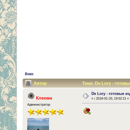
Вниз
Автор
Тема: De Lory - готов
De Lory - готовые и
Клеома
«
:
2018-01-20, 19:02:21 »
Администратор