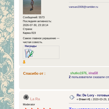
vansan2008@rambler.ru
Сообщений: 5573
Последняя активность:
2026-07-30, 23:18:14
Страна:
Карма 819
Самое главное украшение —
чистая совесть.
Награды
Спасибо от :
shutko1976
,
irina58
2
пользователи сказали сп
Re: De Lory - готовы
La Ra
«
Ответ #1 :
2020-03-29, 1
Moderator