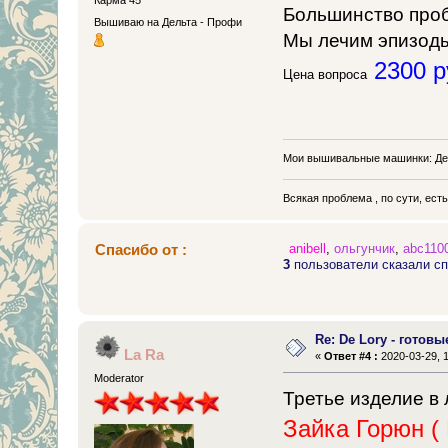
Карма 45
Большинство проб
Вышиваю на Дельта - Профи
Мы лечим эпизоды
2300 р
Цена вопроса
Мои вышивальные машинки: Де
Всякая проблема , по сути, ест
Спасибо от :
anibell
,
ольгунчик
,
abc110
3
пользователи сказали сп
Re: De Lory - готовы
La Ra
«
Ответ #4 :
2020-03-29, 1
Moderator
Третье изделие в
Зайка Горюн (