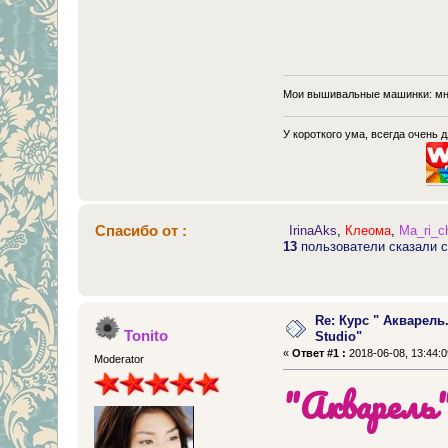
Мои вышивальные машинки: мн
У короткого ума, всегда очень 
Спасибо от :
IrinaAks
,
Клеома
,
Ma_ri_c
13
пользователи сказали с
Re: Курс " Акварель
Tonito
Studio"
«
Ответ #1 :
2018-06-08, 13:44:0
Moderator
"Акварель