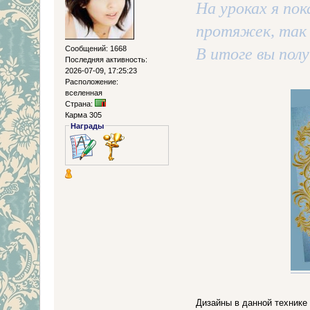
На уроках я пок
протяжек, так 
Сообщений: 1668
В итоге вы полу
Последняя активность:
2026-07-09, 17:25:23
Расположение:
вселенная
Страна:
Карма 305
Награды
Дизайны в данной технике