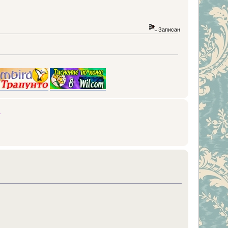
Записан
4