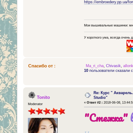
https://embroedery.pp.ua/
Мои вышивальные машинки: мн
У короткого ума, всегда очень 
Спасибо от :
Ma_ri_cha
,
Chivasik
,
allon
10
пользователи сказали с
Re: Курс " Акварель
Tonito
Studio"
«
Ответ #2 :
2018-06-08, 13:44:5
Moderator
"Стежка"
в