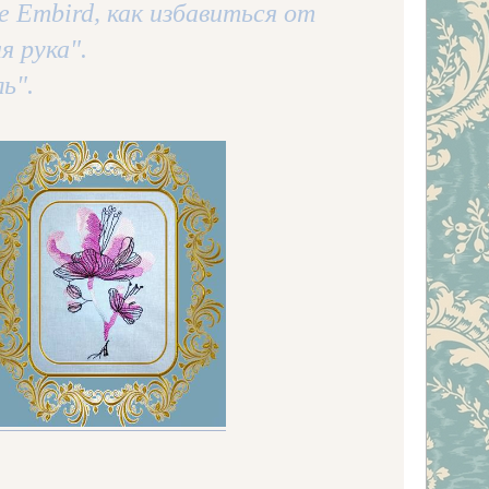
е Embird, как избавиться от
 рука".
ь".