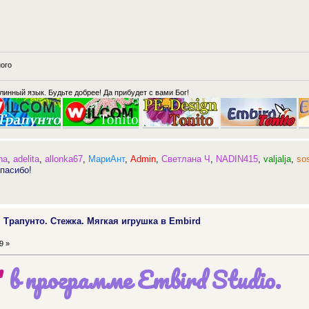
ого
длинный язык. Будьте добрее! Да прибудет с вами Бог!
ha
,
adelita
,
allonka67
,
МариАнт
,
Admin
,
Светлана Ч
,
NADIN415
,
valjalja
,
so
пасибо!
. Трапунто. Стежка. Мягкая игрушка в Embird
9 »
"
в программе Embird Studio.