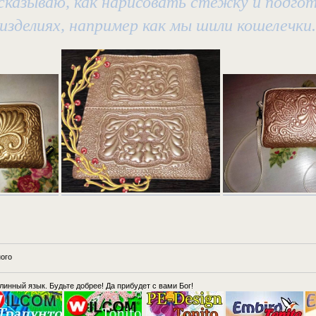
ссказываю, как нарисовать стежку и подгот
изделиях, например как мы шили кошелечки.
ого
длинный язык. Будьте добрее! Да прибудет с вами Бог!