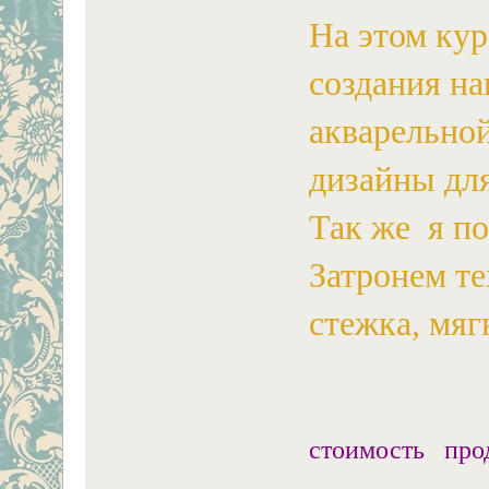
На этом кур
создания на
акварельной
дизайны дл
Так же я по
Затронем т
стежка, мяг
стоимость про