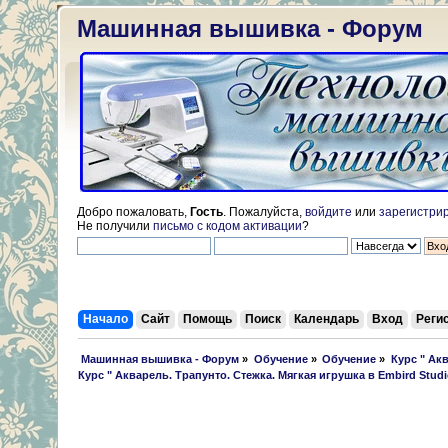
Машинная вышивка - Форум
Добро пожаловать,
Гость
. Пожалуйста,
войдите
или
зарегистри
Не получили
письмо с кодом активации
?
Начало
Сайт
Помощь
Поиск
Календарь
Вход
Реги
 Машинная вышивка - Форум
»
Обучение
»
Обучение
»
Курс " Акв
Курс " Акварель. Трапунто. Стежка. Мягкая игрушка в Embird Studi