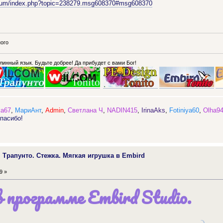
forum/index.php?topic=238279.msg608370#msg608370
ого
длинный язык. Будьте добрее! Да прибудет с вами Бог!
ka67
,
МариАнт
,
Admin
,
Светлана Ч
,
NADIN415
,
IrinaAks
,
Fotiniya60
,
Olha9
пасибо!
. Трапунто. Стежка. Мягкая игрушка в Embird
9 »
 программе Embird Studio.