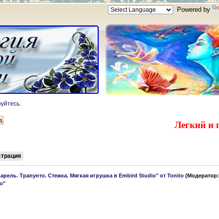
Powered by
руйтесь
.
Легкий и 
страция
арель. Трапунто. Стежка. Мягкая игрушка в Embird Studio" от Tonito
(Модератор
o"