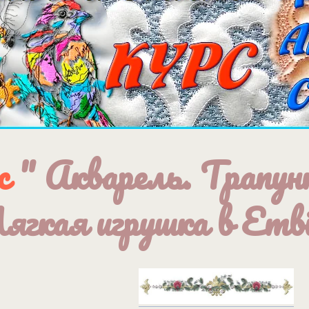
с
" Акварель. Трапун
ягкая игрушка в Embi