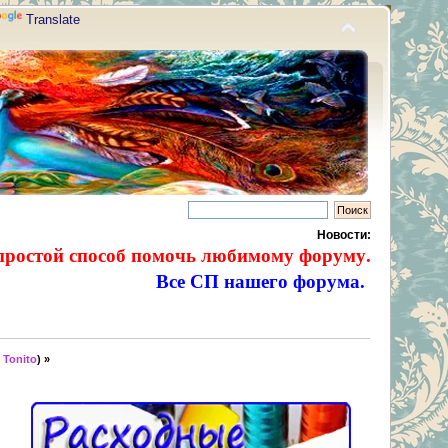
Translate
Новости:
простой способ помочь любимому форуму.
Все СП нашего форума.
:
Tonito
) »