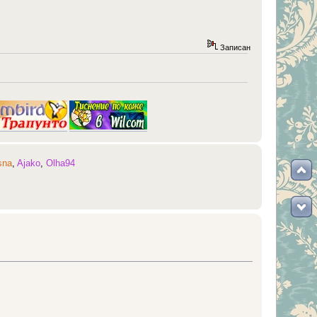
Записан
sna
,
Ajako
,
Olha94