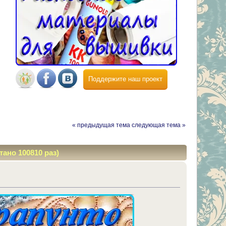
Поддержите наш проект
« предыдущая тема
следующая тема »
тано 100810 раз)