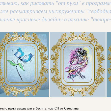
азываю, как рисовать "от руки" в программ
же расматриваем инструменты "свободная
чаете красивые дизайны в технике "акварел
 мы с вами вышивали в бесплатном СП от Светланы