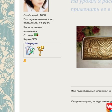
На уроках я ра
применить ее в 
Сообщений: 1668
Последняя активность:
2026-07-09, 17:25:23
Расположение:
вселенная
Страна:
Карма 305
Награды
Мои вышивальные машинки: мн
У короткого ума, всегда очень 