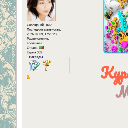
Сообщений: 1668
Последняя активность:
2026-07-09, 17:25:23
Расположение:
вселенная
Страна:
Карма 305
Награды
Кур
М