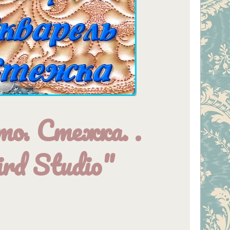
то. Стежка. .
rd Studio"