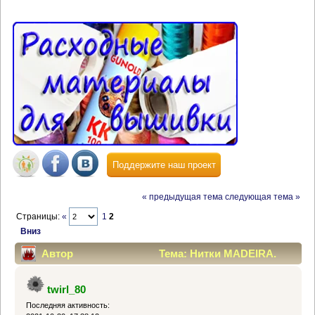
Поддержите наш проект
« предыдущая тема
следующая тема »
Страницы:
«
1
2
Вниз
Автор
Тема: Нитки MADEIRA.
Украина. (Прочитано 46868 раз)
twirl_80
Последняя активность: