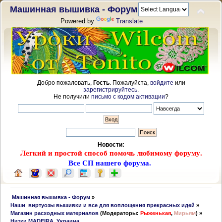
Машинная вышивка - Форум
Powered by
Translate
Добро пожаловать,
Гость
. Пожалуйста,
войдите
или
зарегистрируйтесь
.
Не получили
письмо с кодом активации
?
Новости:
Легкий и простой способ помочь любимому форуму.
Все СП нашего форума.
 Машинная вышивка - Форум
»
Наши  виртуозы вышивки и все для воплощения прекрасных идей
»
Магазин расходных материалов
(Модераторы:
Рыженькая
,
Мирьям
) »
Нитки MADEIRA. Украина.