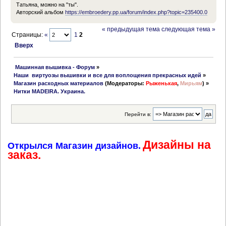
Татьяна, можно на "ты".
Авторский альбом
https://embroedery.pp.ua/forum/index.php?topic=235400.0
« предыдущая тема
следующая тема »
Страницы:
«
1
2
Вверх
 Машинная вышивка - Форум
»
Наши  виртуозы вышивки и все для воплощения прекрасных идей
»
Магазин расходных материалов
(Модераторы:
Рыженькая
,
Мирьям
) »
Нитки MADEIRA. Украина.
Перейти в:
Дизайны на
Открылся Магазин дизайнов.
заказ.