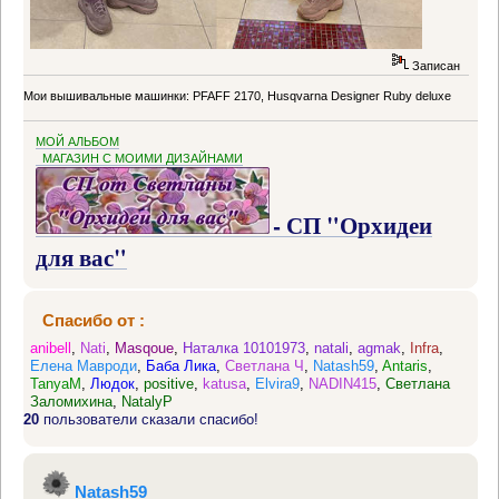
Записан
Мои вышивальные машинки: PFAFF 2170, Husqvarna Designer Ruby deluxe
МОЙ АЛЬБОМ
МАГАЗИН С МОИМИ ДИЗАЙНАМИ
- СП "Орхидеи
для вас"
Спасибо от :
anibell
,
Nati
,
Masqoue
,
Наталка 10101973
,
natali
,
agmak
,
Infra
,
Елена Мавроди
,
Баба Лика
,
Светлана Ч
,
Natash59
,
Antaris
,
TanyaM
,
Людок
,
positive
,
katusa
,
Elvira9
,
NADIN415
,
Светлана
Заломихина
,
NatalyP
20
пользователи сказали спасибо!
Natash59