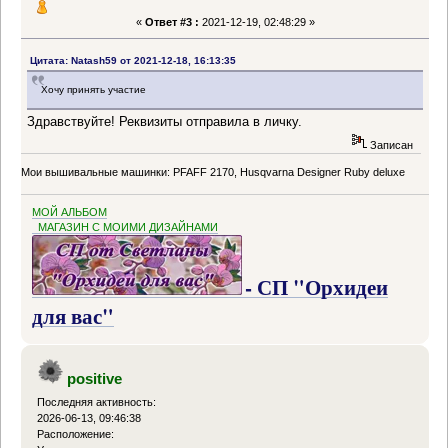
«
Ответ #3 :
2021-12-19, 02:48:29 »
Цитата: Natash59 от 2021-12-18, 16:13:35
Хочу принять участие
Здравствуйте! Реквизиты отправила в личку.
Записан
Мои вышивальные машинки: PFAFF 2170, Husqvarna Designer Ruby deluxe
МОЙ АЛЬБОМ
МАГАЗИН С МОИМИ ДИЗАЙНАМИ
- СП "Орхидеи
для вас"
positive
Последняя активность:
2026-06-13, 09:46:38
Расположение: