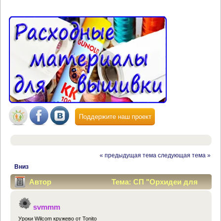
Поддержите наш проект
« предыдущая тема
следующая тема »
Вниз
Автор
Тема: СП "Орхидеи для
вас" (Прочитано 35777 раз)
svmmm
Уроки Wilcom кружево от Tonito