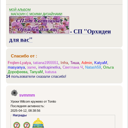
МОЙ АЛЬБОМ
МАГАЗИН С МОИМИ ДИЗАЙНАМИ
- СП "Орхидеи
для вас"
Спасибо от :
Frojlen-Lyalya
,
tatiana1955551
,
Infra
,
Тиша
,
Admin
,
KatyaM
,
masyanya
,
залю
,
inetkapinetka
,
Светлана Ч
,
Natash59
,
Ольга
Дорофеева
,
TanyaM
,
katusa
14
пользователи сказали спасибо!
svmmm
Уроки Wilcom кружево от Tonito
Последняя активность:
2025-04-12, 08:38:56
Награды