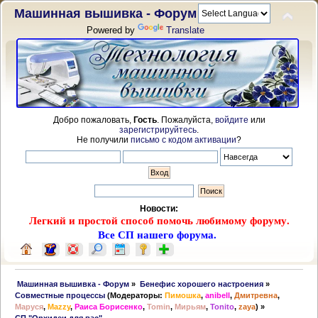
Машинная вышивка - Форум
Powered by
Translate
Добро пожаловать,
Гость
. Пожалуйста,
войдите
или
зарегистрируйтесь
.
Не получили
письмо с кодом активации
?
Новости:
Легкий и простой способ помочь любимому форуму.
Все СП нашего форума.
 Машинная вышивка - Форум
»
Бенефис хорошего настроения
»
Совместные процессы
(Модераторы:
Пимошка
,
anibell
,
Дмитревна
,
Маруся
,
Mazzy
,
Раиса Борисенко
,
Tomin
,
Мирьям
,
Tonito
,
zaya
) »
СП "Орхидеи для вас"