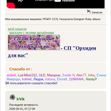
Записан
Мои вышивальные машинки: PFAFF 2170, Husqvarna Designer Ruby deluxe
МОЙ АЛЬБОМ
МАГАЗИН С МОИМИ ДИЗАЙНАМИ
- СП "Орхидеи
для вас"
Спасибо от :
anibell
,
Lud-Mila1312
,
ULD
,
Masqoue
,
Svetik N
,
Alex77
,
Infra
,
Елена
Мавроди
,
kokteil
,
Людок
,
katusa
,
Elvira9
,
110MAMA
,
NatalyP
14
пользователи сказали спасибо!
IrVik
Последняя активность:
2026-06-01, 07:17:09