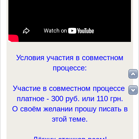
Условия участия в совместном
процессе:
Участие в совместном процессе
платное - 300 руб. или 110 грн.
О своём желании прошу писать в
этой теме.