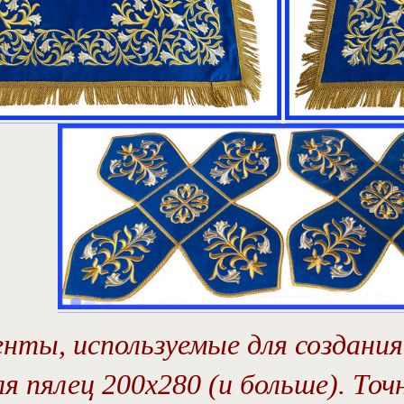
нты, используемые для создания 
ля пялец 200х280 (и больше). То