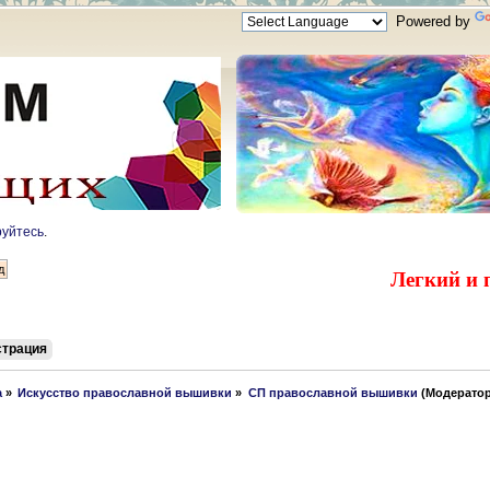
Powered by
руйтесь
.
Легкий и 
страция
а
»
Искусство православной вышивки
»
СП православной вышивки
(Модерато