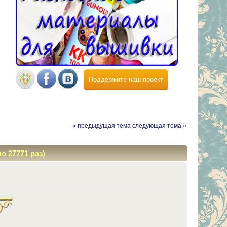
Поддержите наш проект
« предыдущая тема
следующая тема »
о 27771 раз)