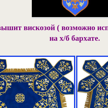
ышит вискозой ( возможно ис
на х/б бархате.