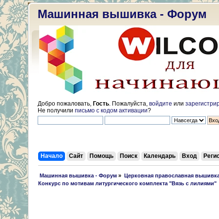
Машинная вышивка - Форум
Добро пожаловать,
Гость
. Пожалуйста,
войдите
или
зарегистри
Не получили
письмо с кодом активации
?
Начало
Сайт
Помощь
Поиск
Календарь
Вход
Реги
 Машинная вышивка - Форум
»
Церковная православная вышивк
Конкурс по мотивам литургического комплекта "Вязь с лилиями"