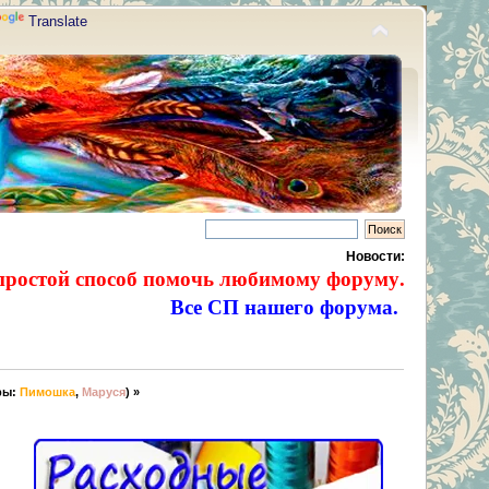
Translate
Новости:
простой способ помочь любимому форуму.
Все СП нашего форума.
ры:
Пимошка
,
Маруся
) »