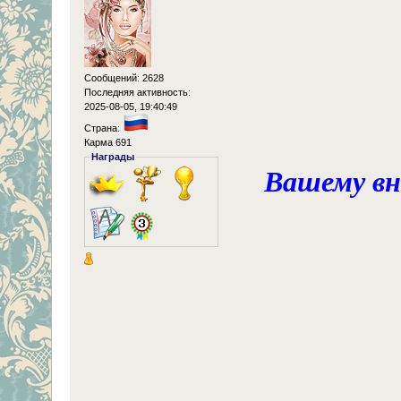
Сообщений: 2628
Последняя активность:
2025-08-05, 19:40:49
Страна:
Карма 691
Награды
Вашему вн