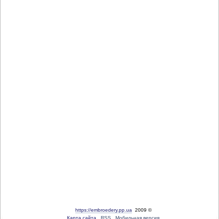
https://embroedery.pp.ua
2009 ©
Карта сайта
RSS
Мобильная версия