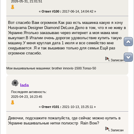
2026-05-31, 21:01:51
«
Ответ #100 :
2017-06-14, 14:04:42 »
Вот спасибо Вам огромное.Как раз есть машинка какую я хочу
Husqvarna Designer Diamond DeLuxe.Дело в том, что я не живу в
Украине.Ятолько заказываю через интернет а моя мама мне
выкупает.В Италии очень дорогое удовольствие купить такую
машину.У меня круглая дата 1 июля и все семейство мне
скидывается .Я и так вышиваю только для семьи.Ещй раз
огромное спасибо.
Записан
Мои вышивальные машинки: brother innovis-1500.Топаз-50
lada
Последняя активность:
2025-04-23, 16:23:45
«
Ответ #101 :
2021-10-13, 15:25:11 »
Девочки, подскажите пожалуйста, где сейчас можно купить в
Украине вышивальные нитки полиэстр Rain Bow?
Записан