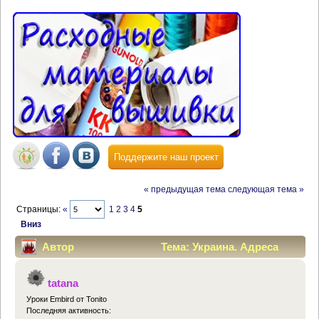
Поддержите наш проект
« предыдущая тема
следующая тема »
Страницы:
«
1
2
3
4
5
Вниз
Автор
Тема: Украина. Адреса
магазинов. (Прочитано 145050 раз)
tatana
Уроки Embird от Tonito
Последняя активность: