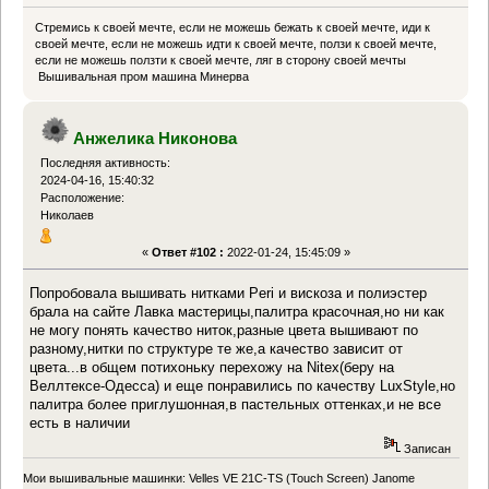
Стремись к своей мечте, если не можешь бежать к своей мечте, иди к
своей мечте, если не можешь идти к своей мечте, ползи к своей мечте,
если не можешь ползти к своей мечте, ляг в сторону своей мечты
Вышивальная пром машина Минерва
Анжелика Никонова
Последняя активность:
2024-04-16, 15:40:32
Расположение:
Николаев
«
Ответ #102 :
2022-01-24, 15:45:09 »
Попробовала вышивать нитками Peri и вискоза и полиэстер
брала на сайте Лавка мастерицы,палитра красочная,но ни как
не могу понять качество ниток,разные цвета вышивают по
разному,нитки по структуре те же,а качество зависит от
цвета...в общем потихоньку перехожу на Nitex(беру на
Веллтексе-Одесса) и еще понравились по качеству LuxStyle,но
палитра более приглушонная,в пастельных оттенках,и не все
есть в наличии
Записан
Мои вышивальные машинки: Velles VE 21C-TS (Touch Screen) Janome