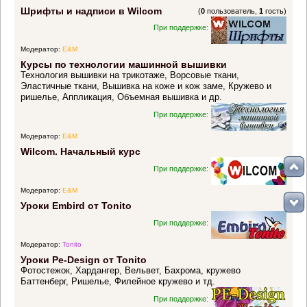
Шрифты и надписи в Wilcom
(
0
пользователь,
1
гость)
При поддержке:
Модератор:
E&M
Курсы по технологии машинной вышивки
Технология вышивки на трикотаже, Ворсовые ткани,
Эластичные ткани, Вышивка на коже и кож заме, Кружево и
ришелье, Аппликация, Объемная вышивка и др.
При поддержке:
Модератор:
E&M
Wilcom. Начальный курс
При поддержке:
Модератор:
E&M
Уроки Embird от Tonito
При поддержке:
Модератор:
Tonito
Уроки Pe-Design от Tonito
Фотостежок, Хардангер, Вельвет, Бахрома, кружево
Баттенберг, Ришелье, Филейное кружево и тд.
При поддержке: