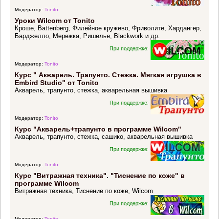
Модератор:
Tonito
Уроки Wilcom от Tonito
Кроше, Battenberg, Филейное кружево, Фриволите, Хардангер,
Барджелло, Мережка, Ришелье, Blackwork и др.
При поддержке:
Модератор:
Tonito
Курс " Акварель. Трапунто. Стежка. Мягкая игрушка в
Embird Studio" от Tonito
Акварель, трапунто, стежка, акварельная вышивка
При поддержке:
Модератор:
Tonito
Курс "Акварель+трапунто в программе Wilcom"
Акварель, трапунто, стежка, сашико, акварельная вышивка
При поддержке:
Модератор:
Tonito
Курс "Витражная техника". "Тиснение по коже" в
программе Wilcom
Витражная техника, Тиснение по коже, Wilcom
При поддержке:
Модератор:
Tonito