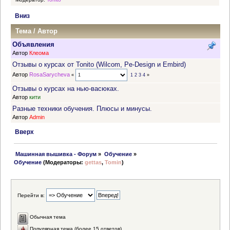
Вниз
Тема
/
Автор
Объявления
Автор
Клеома
Отзывы о курсах от Tonito (Wilcom, Pe-Design и Embird)
Автор
RosaSarycheva
«
1
2
3
4
»
Отзывы о курсах на нью-васюках.
Автор
кити
Разные техники обучения. Плюсы и минусы.
Автор
Admin
Вверх
 Машинная вышивка - Форум
»
Обучение
»
Обучение
(Модераторы:
gettas
,
Tomin
)
Перейти в:
Обычная тема
Популярная тема (более 15 ответов)