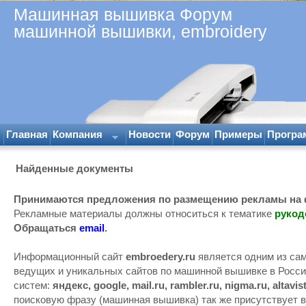
Машинная вышивка Форум
машинной вышивки, embroidery
Главная
Компания
Новости
Форум
Примеры
Програ
Найденные документы
Принимаются предложения по размещению рекламы на ф
Рекламные материалы должны относиться к тематике
рукод
Обращаться
email
.
Информационный сайт
embroedery.ru
является одним из сам
ведущих и уникальных сайтов по машинной вышивке в России
систем:
яндекс, google, mail.ru, rambler.ru, nigma.ru, altavi
поисковую фразу (машинная вышивка) так же присутствует в