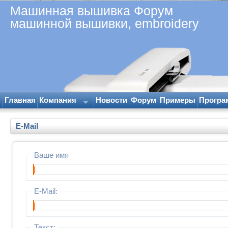
Машинная вышивка Форум
машинной вышивки, embroidery
Главная
Компания
Новости
Форум
Примеры
Програ
E-Mail
Ваше имя
|
E-Mail:
|
Текст: