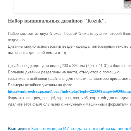
Набор вышивальных дизайнов "Kozak".
Набор состоит из двух блоков. Первый блок это рушник, второй бл
отдельно.
Дизайны можно использовать везде - одежда, интерьерный текстиль,
вышиванки для всей семьи и т.д.
Дизайны подходят для пялец 200 х 280 мм (7,87 х 11,0") и больше их
Большие дизайны разделены на части, стыкуются с помощью
крестиков и шаблонов (шаблоны для печати на принтере прилагаютс
Размеры дизайнов указаны на фото.
https://embroedery.pp.ua/forum/index.php?topic=225308.msg646030#ms
Форматы: dst, pes, pec, jef, vip, hus, xxx, vp3, exp + edr для владе
удалите этот файл случайно с ненужными машинными форматами )
Вышивки
»
Как с помощью ИИ создавать дизайны машинно