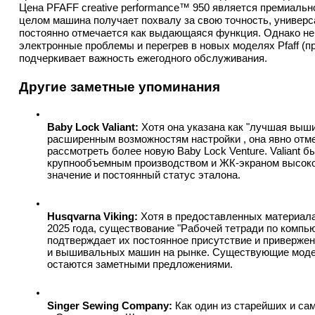
Цена PFAFF creative performance™ 950 является премиальной
целом машина получает похвалу за свою точность, универса
постоянно отмечается как выдающаяся функция. Однако не
электронные проблемы и перегрев в новых моделях Pfaff (пр
подчеркивает важность ежегодного обслуживания.
Другие заметные упоминания
Baby Lock Valiant:
 Хотя она указана как "лучшая выш
расширенным возможностям настройки , она явно отмеч
рассмотреть более новую Baby Lock Venture. Valiant 
крупнообъемным производством и ЖК-экраном высоког
значение и постоянный статус эталона.
Husqvarna Viking:
 Хотя в предоставленных материала
2025 года, существование "Рабочей тетради по компь
подтверждает их постоянное присутствие и приверже
и вышивальных машин на рынке. Существующие модели, 
остаются заметными предложениями.
Singer Sewing Company:
 Как один из старейших и са