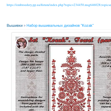
https://embroedery.pp.ua/forum/index.php?topic=234450.msg646028;topic
Вышивки
»
Набор вышивальных дизайнов "Kozak"