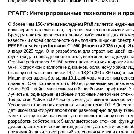
подчеркивается текущими акциями в июле 2025 года.
PFAFF: Интегрированные технологии и пр
С более чем 150-летним наследием Pfaff является надежны
инженерией, надежностью, передовыми технологиями и инт
Бренд является предпочтительным выбором как для коммерч
известный своей способностью выполнять широкий спектр
PFAFF creative performance™ 950 (Новинка 2025 года):
 Эт
января 2025 года. Она разработана для страстных швей, к
функций для повседневного шитья, изготовления одежды, к
Creative performance™ 950 может похвастаться широкими 
Wi-Fi к огромной библиотеке дизайнов, облачному хранили
большую область вышивки 14,2" x 13,8" (350 x 360 мм) и вы
Машина оснащена большим 10,1-дюймовым цветным сенсор
планшет. Она поставляется с 840 встроенными вышивальны
более 800 швейными стежками и 6 швейными шрифтами. Ун
лучистые, одинарные, двойные и тройные ленточные стежки,
Технология ActivStitch™ использует датчики для измерения
Усовершенствованная оригинальная система IDT™ (Integrate
датчиком гарантирует абсолютно равномерную подачу ткани 
заметные функции включают усовершенствованную систему п
разработки собственных 9-миллиметровых стежков, функцию
дизайна, автоматический нитевдеватель, автоматическое об
прижимной лапки, электронный коленоподъемник и отдельн