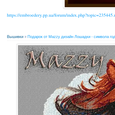
https://embroedery.pp.ua/forum/index.php?topic=2354
Вышивки
»
Подарок от Mazzy дизайн Лошадки - символа года