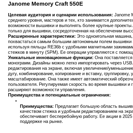
Janome Memory Craft 550E
Целевая аудитория и сценарии использования:
 Janome 
среднего уровня, мастеров и тех, кто занимается дополнит
возможности вышивки и выполнять более крупные проекты.
только для вышивки, сосредоточенная на обеспечении высо
Расширенные характеристики:
 Это одноигольная машина,
похвастаться самым большим автономным полем вышивки Jan
используя пяльцы RE36b с удобными магнитными зажимами.
стежков в минуту (SPM). Ее операции управляются с помощ
Уникальные инновационные функции:
 Она поставляется
монограмм. Дизайны можно легко импортировать через USB
редактирования на экране, включая увеличение/уменьшение,
дугу, комбинирование, копирование и вставку, группировку,
масштабирование. Она также имеет автоматический обрезчи
пользователя. Регулируемая скорость во время вышивки и 
расширяют возможности управления.
Преимущества и потенциальные ограничения:
Преимущества:
 Предлагает большую область вышивк
качеством стежка и удобным редактированием на экра
обеспечивает бесперебойную работу. Ее акции в 2025 
поддержке на рынке.