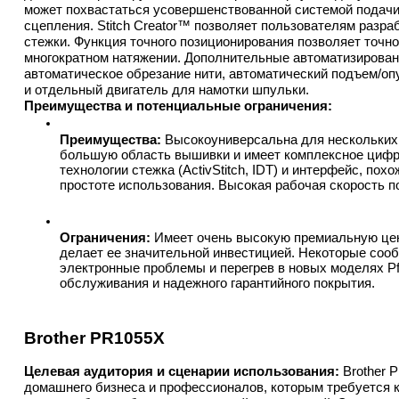
может похвастаться усовершенствованной системой подачи 
сцепления. Stitch Creator™ позволяет пользователям разр
стежки. Функция точного позиционирования позволяет точн
многократном натяжении. Дополнительные автоматизирован
автоматическое обрезание нити, автоматический подъем/оп
и отдельный двигатель для намотки шпульки.
Преимущества и потенциальные ограничения:
Преимущества:
 Высокоуниверсальна для нескольких в
большую область вышивки и имеет комплексное цифр
технологии стежка (ActivStitch, IDT) и интерфейс, пох
простоте использования. Высокая рабочая скорость 
Ограничения:
 Имеет очень высокую премиальную цен
делает ее значительной инвестицией. Некоторые соо
электронные проблемы и перегрев в новых моделях Pfa
обслуживания и надежного гарантийного покрытия.
Brother PR1055X
Целевая аудитория и сценарии использования:
 Brother
домашнего бизнеса и профессионалов, которым требуется 