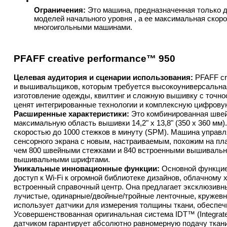
Ограничения:
 Это машина, предназначенная только д
моделей начального уровня , а ее максимальная скор
многоигольными машинами.
PFAFF creative performance™ 950
Целевая аудитория и сценарии использования:
 PFAFF cr
и вышивальщиков, которым требуется высокоуниверсальная
изготовление одежды, квилтинг и сложную вышивку с точно
ценят интегрированные технологии и комплексную цифровую
Расширенные характеристики:
 Это комбинированная шве
максимальную область вышивки 14,2" x 13,8" (350 x 360 мм).
скоростью до 1000 стежков в минуту (SPM). Машина управл
сенсорного экрана с новым, настраиваемым, похожим на пл
чем 800 швейными стежками и 840 встроенными вышивальны
вышивальными шрифтами.
Уникальные инновационные функции:
 Основной функцие
доступ к Wi-Fi к огромной библиотеке дизайнов, облачному
встроенный справочный центр. Она предлагает эксклюзивны
лучистые, одинарные/двойные/тройные ленточные, кружевные
использует датчики для измерения толщины ткани, обеспечи
Усовершенствованная оригинальная система IDT™ (Integrate
датчиком гарантирует абсолютно равномерную подачу ткани,