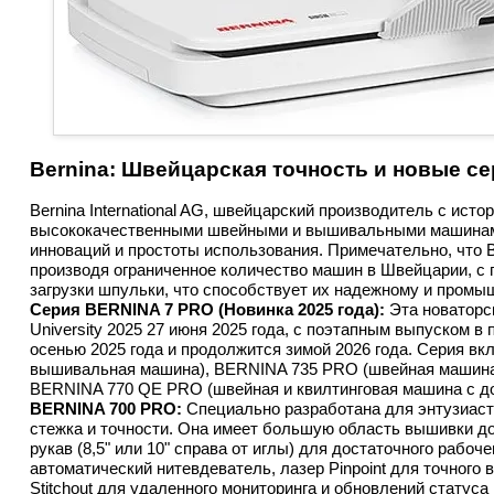
Bernina: Швейцарская точность и новые с
Bernina International AG, швейцарский производитель с исто
высококачественными швейными и вышивальными машинами
инноваций и простоты использования. Примечательно, что B
производя ограниченное количество машин в Швейцарии, с
загрузки шпульки, что способствует их надежному и пром
Серия BERNINA 7 PRO (Новинка 2025 года):
 Эта новатор
University 2025 27 июня 2025 года, с поэтапным выпуском в
осенью 2025 года и продолжится зимой 2026 года. Серия в
вышивальная машина), BERNINA 735 PRO (швейная машина
BERNINA 770 QE PRO (швейная и квилтинговая машина с д
BERNINA 700 PRO:
 Специально разработана для энтузиаст
стежка и точности. Она имеет большую область вышивки до 4
рукав (8,5" или 10" справа от иглы) для достаточного рабо
автоматический нитевдеватель, лазер Pinpoint для точного
Stitchout для удаленного мониторинга и обновлений статус