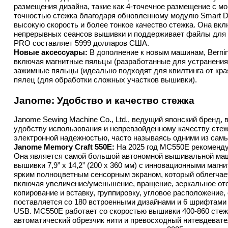
размещения дизайна, такие как 4-точечное размещение с м
точностью стежка благодаря обновленному модулю Smart Dri
высокую скорость и более тонкое качество стежка. Она вк
непрерывных сеансов вышивки и поддерживает файлы для п
PRO составляет 5999 долларов США.
Новые аксессуары:
 В дополнение к новым машинам, Bernin
включая магнитные пяльцы (разработанные для устранения д
зажимные пяльцы (идеально подходят для квилтинга от края
пялец (для обработки сложных участков вышивки).
Janome: Удобство и качество стежка
Janome Sewing Machine Co., Ltd., ведущий японский бренд, 
удобству использования и непревзойденному качеству сте
электронной надежностью, часто называясь одними из самы
Janome Memory Craft 550E:
 На 2025 год MC550E рекомендуе
Она является самой большой автономной вышивальной ма
вышивки 7,9” x 14,2” (200 x 360 мм) с инновационными маг
ярким полноцветным сенсорным экраном, который облегчает
включая увеличение/уменьшение, вращение, зеркальное отоб
копирование и вставку, группировку, угловое расположение
поставляется со 180 встроенными дизайнами и 6 шрифтами 
USB. MC550E работает со скоростью вышивки 400-860 стежк
автоматический обрезчик нити и превосходный нитевдевател