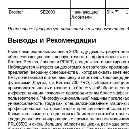
Brother
SE2000
Начинающие/
5” x 7”
1
Любители
Примечание: Цены могут отличаться в зависимости от ди
Выводы и Рекомендации
Рынок вышивальных машин в 2025 году демонстрирует четку
обеспечивающих повышенную точность, эффективность и тв
Brother, Bernina, Janome и PFAFF, продолжают инвестироват
Наблюдается интересная дихотомия в стратегиях производи
предлагая "вершину совершенства", которая охватывает неск
EV1, сочетающая шитье, вышивку и квилтинг с беспрецеде
функциями. Другие, как Bernina 700 PRO, выбирают специа
производительность и точность в более узкой области, сос
дифференциация позволяет производителям более эффектив
пользователей. "Многофункциональные" машины привлекаю
универсальность, тогда как "специализированные" машины
профессионалов, которые отдают предпочтение абсолютном
Кроме того, заметна тенденция к сближению потребительск
традиционно ассоциировались с промышленными машинами, т
PR1055X) и очень большие области вышивки, все чаще встр