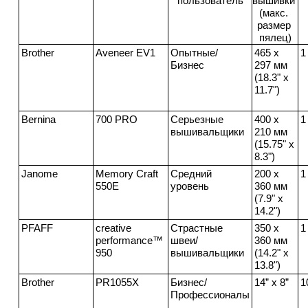
пользователь
вышивки 
(макс. 
размер 
пялец)
Brother
Aveneer EV1
Опытные/
465 x 
1
Бизнес
297 мм 
(18.3" x 
11.7")
Bernina
700 PRO
Серьезные 
400 x 
1
вышивальщики
210 мм 
(15.75" x 
8.3")
Janome
Memory Craft 
Средний 
200 x 
1
550E
уровень
360 мм 
(7.9" x 
14.2")
PFAFF
creative 
Страстные 
350 x 
1
performance™ 
швеи/
360 мм 
950
вышивальщики
(14.2" x 
13.8")
Brother
PR1055X
Бизнес/
14” x 8”
1
Профессионалы