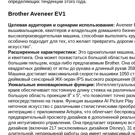
определяющих тенденции этого года.
Brother Aveneer EV1
Целевая аудитория и сценарии использования:
 Aveneer 
вышивальщиков, квилтеров и владельцев домашнего бизнес
высокопроизводительная машина, способная выполнять кр
особенно подходит для тех, кто желает превратить дорогие
искусство".
Расширенные характеристики:
 Это одноигольная машина,
и квилтинга. Она может похвастаться большой областью выши
большим пяльцем, когда-либо предлагаемым Brother. Она об
квадратных дюймов) от иглы до рукава и длинный рукав 358
Машина достигает максимальной скорости вышивки 1050 сте
дюймовый сенсорный ЖК-экран IPS высокого разрешения (80
Уникальные инновационные функции:
 Интеллектуальный
краев обеспечивает постоянную длину стежка на различных т
большую область проекции 8” x 5”, что позволяет точно раз
непосредственно на ткани. Функция вышивки AI Picture Pla
ниточное искусство с различными стилистическими преобра
интеграцию с приложением Artspira, что облегчает беспров
предварительный просмотр дизайнов в дополненной реальн
для интуитивного управления. Она предлагает огромную вс
дизайнов (включая 217 эксклюзивных дизайнов Disney), 31
длительной, непрерывной работы она имеет независимый н