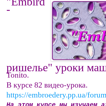
"Embird
-
ришелье" уроки м
Tonito.
В курсе 82 видео-урока.
https://embroedery.pp.ua/foru
На этом курсе мы изучаем а