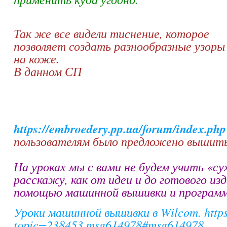
Так же все видели тиснение, которое
позволяет создать разнообразные узоры
на коже.
В данном СП
https://embroedery.pp.ua/forum/index.p
пользователям было предложено вышить
На уроках мы с вами не будем учить «с
расскажу, как от идеи и до готового из
помощью машинной вышивки и программ
Уроки машинной вышивки в
Wilcom.
http
topic=238453.msg614978#msg614978