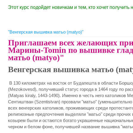
Этот курс подойдет новичкам и тем, кто хочет получит
"Венгерская вышивка матьо (matyo)"
Приглашаем всех желающих прин
Марины-Tomin по вышивке гла
матьо (matyo)"
Венгерская вышивка матьо (mat
В 130 километрах на восток от Будапешта в области Бор
(Mezokovesd), получивший статус города в 1464 году по ра
(Matyas kiraly, 1443-1490). Именно в честь него католиков 
Сентиштван (Szentistvan) прозвали "матьо" (уменьшительно 
всех венгерских католиков, проживающих среди протестанто
религиозные предпочтения выделяли "матьо" среди прочих 
козырем были и остаются богато украшенные национальны
черном и белом фоне, получившей название вышивка "матьо