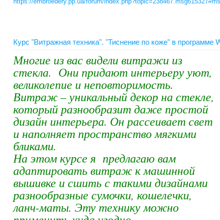
https://embroedery.pp.ua/forum/index.php?topic=238467.msg615327#m
Курс "Витражная техника". "Тиснение по коже" в программе 
Многие из вас видели витражи из
стекла. Они придают интерьеру уют,
великолепие и неповторимость.
Витраж – уникальный декор на стекле,
который разнообразит даже простой
дизайн интерьера. Он рассеивает свет
и наполняет пространство мягкими
бликами.
На этом курсе я предлагаю вам
адаптировать витраж к машинной
вышивке и сшить с такими дизайнами
разнообразные сумочки, кошелечки,
ланч-маты. Эту технику можно
применить куда угодно.