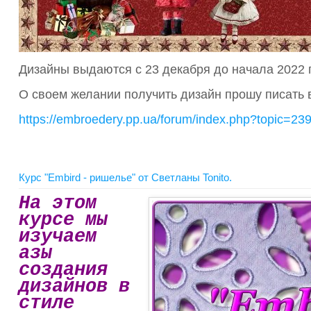
Дизайны выдаются с 23 декабря до начала 2022 
О своем желании получить дизайн прошу писать в
https://embroedery.pp.ua/forum/index.php?topic
Курс "Embird - ришелье" от Светланы Tonito.
На этом
курсе мы
изучаем
азы
создания
дизайнов в
стиле