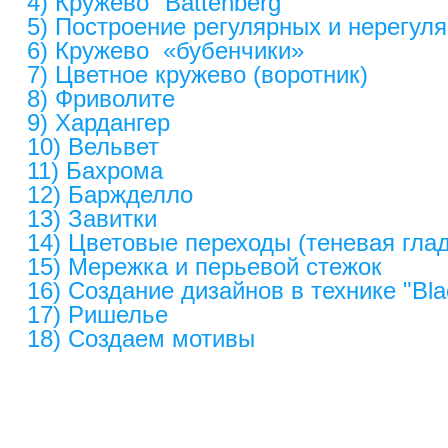
4) Кружево "Battenberg"
5) Построение регулярных и нерегуля
6) Кружево «бубенчики»
7) Цветное кружево (воротник)
8) Фриволите
9) Хардангер
10) Вельвет
11) Бахрома
12) Баржделло
13) Завитки
14) Цветовые переходы (теневая глад
15) Мережка и перьевой стежок
16) Создание дизайнов в технике "Bla
17) Ришелье
18) Создаем мотивы