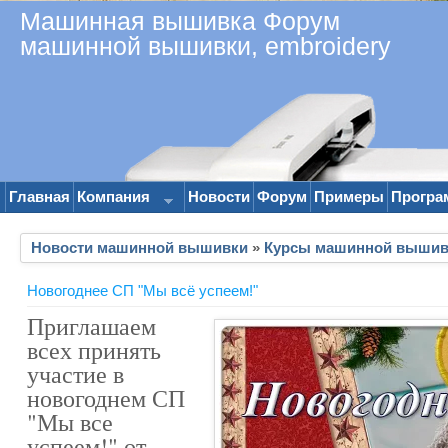
Машинная вышивка Форум
машинной вышивки, embroidery
Главная
Компания
Новости
Форум
Примеры
Програ
Новости машинной вышивки
»
Курсы машинной вышив
Новогоднее СП "Мы всё успеем!"
Приглашаем
всех принять
участие в
новогоднем СП
"Мы все
успеем!" от