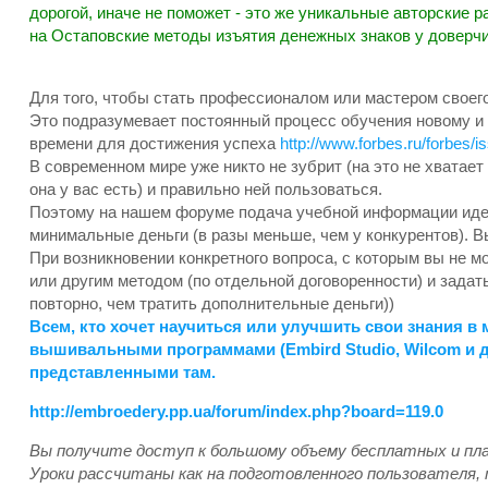
дорогой, иначе не поможет - это же уникальные авторские ра
на Остаповские методы изъятия денежных знаков у доверч
Для того, чтобы стать профессионалом или мастером своего
Это подразумевает постоянный процесс обучения новому и 
времени для достижения успеха
http://www.forbes.ru/forbes/
В современном мире уже никто не зубрит (на это не хватае
она у вас есть) и правильно ней пользоваться.
Поэтому на нашем форуме подача учебной информации иде
минимальные деньги (в разы меньше, чем у конкурентов). 
При возникновении конкретного вопроса, с которым вы не м
или другим методом (по отдельной договоренности) и задат
повторно, чем тратить дополнительные деньги))
Всем, кто хочет научиться или улучшить свои знания 
вышивальными программами (Embird Studio, Wilcom и др
представленными там.
http://embroedery.pp.ua/forum/index.php?board=119.0
Вы получите доступ к большому объему бесплатных и пл
Уроки рассчитаны как на подготовленного пользователя, 