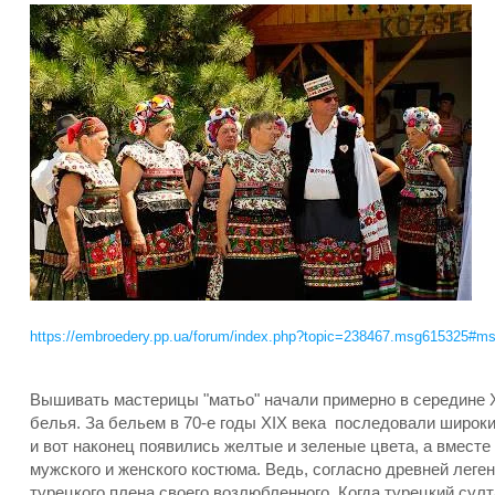
https://embroedery.pp.ua/forum/index.php?topic=238467.msg615325#m
Вышивать мастерицы "матьо" начали примерно в середине X
белья. За бельем в 70-е годы XIX века последовали широк
и вот наконец появились желтые и зеленые цвета, а вместе
мужского и женского костюма. Ведь, согласно древней лег
турецкого плена своего возлюбленного. Когда турецкий сул