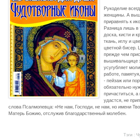
Рукоделие всегд
женщины. А выш
приравнять к ик
Разница лишь в 
доска, кисти и 
ткань, иглу и ц
цветной бисер. 
прежде чем прис
вышивальщице эт
усугубляет моли
работе, памятуя
- пейзаж или пор
обязательно нуж
причаститься, а 
удастся, не при
слова Псалмопевца: «Не нам, Господи, не нам, но имени Твое
Матерь Божию, отслужив благодарственный молебен.
Тэги :
Ч