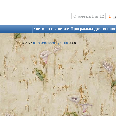
Страница
1
из
12
1
Книги по вышивке
Программы для выши
© 2026
https://embroedery.pp.ua
2008