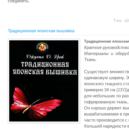
соединить.
Тэги :
Ш
Традиционная японская вышивка
Традиционная японска
Краткое руководство
Материалы и оборуд
Ткань.
Существует множеств
одинаковую ширину. 
японского ткацкого ст
примерно 34 см (13'/
для небольших по ра
гофрированную ткань,
Он хорошо держит выш
вырабатываемая в пре
часто производится 
большей нарядности в