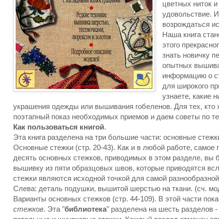
цветных ниток и
удовольствие. И
возрождаться и
Наша книга ста
этого прекрасно
знать новичку пе
опытных вышива
информацию о ст
для широкого пр
узнаете, какие н
украшения одежды или вышивания гобеленов. Для тех, кто 
поэтапный показ необходимых приемов и даем советы по те
Как пользоваться книгой
.
Эта книга разделена на три большие части: основные стежк
Основные стежки (стр. 20-43). Как и в любой работе, самое 
десять основных стежков, приводимых в этом разделе, вы 
вышивку из пяти образцовых швов, которые приводятся вс
стежки являются исходной точкой для самой разнообразно
Слева: деталь подушки, вышитой шерстью на ткани. (сч. мод
Варианты основных стежков (стр. 44-109). В этой части по
стежков
. Эта "
библиотека
" разделена на шесть разделов -