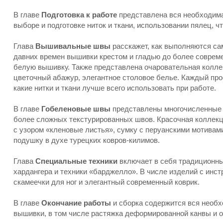
В главе
Подготовка к работе
представлена вся необходима
выборе и подготовке ниток и ткани, использовании пялец, ч
Глава
Вышивальные швы
расскажет, как выполняются с
давних времен вышивки крестом и гладью до более соврем
белую вышивку. Также представлена очаровательная колле
цветочный абажур, элегантное столовое белье. Каждый про
какие нитки и ткани лучше всего использовать при работе.
В главе
Гобеленовые швы
представлены многочисленные 
более сложных текстурированных швов. Красочная коллекц
с узором «кленовые листья», сумку с перуанскими мотивам
подушку в духе турецких ковров-килимов.
Глава
Специальные техники
включает в себя традиционны
хардангера и техники «барджелло». В числе изделий с инс
скамеечки для ног и элегантный современный коврик.
В главе
Окончание работы
и сборка содержится вся необ
вышивки, в том числе растяжка деформированной канвы и о