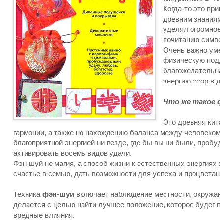
Когда-то это пр
древним знаниям
уделял огромное
почитанию симво
Очень важно уме
физическую подд
благожелательна
энергию ссор в 
Что же такое 
Это древняя кит
гармонии, а также но нахождению баланса между человеком
благоприятной энергией ни везде, где бы вы ни были, проб
активировать восемь видов удачи.
Фэн-шуй не магия, а способ жизни к естественных энергиях
счастье в семью, дать возможности для успеха и процвета
Техника
фэн-шуй
включает наблюдение местности, окружаю
делается с целью найти лучшее положение, которое будег 
вредные влияния.