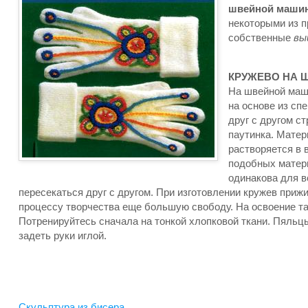
швейной маши
некоторыми из п
собственные
вы
КРУЖЕВО НА 
На швейной маши
на основе из сп
друг с другом с
паутинка. Матер
растворяется в 
подобных матер
одинакова для 
пересекаться друг с другом. При изготовлении кружев при
процессу творчества еще большую свободу. На освоение т
Потренируйтесь сначала на тонкой хлопковой ткани. Пяльц
задеть руки иглой.
Скульптура из бисера.