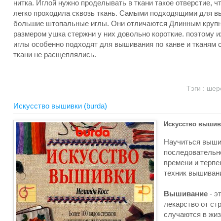
нитка. Иглой нужно проделывать в ткани такое отверстие, ч
легко проходила сквозь ткань. Самыми подходящими для 
большие штопальные иглы. Они отличаются Длинным крупным
размером ушка стержни у них довольно короткие. поэтому и
иглы особенно подходят для вышивания по канве и тканям с
ткани не расщеплялись.
Тэги :
шер
Искусство вышивки (burda)
Искусство вышивки
Научиться вышив
последовательно
времени и терпе
техник вышивани
Вышивание
- э
лекарство от ст
случаются в жиз