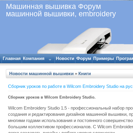
Машинная вышивка Форум
машинной вышивки, embroidery
Главная
Компания
Новости
Форум
Примеры
Програ
Новости машинной вышивки
»
Книги
Сборник уроков по работе в Wilcom Embroidery Studio на ру
Сборник уроков в Wilcom Embroidery Studio.
Wilcom Embroidery Studio 1.5 - профессиональный набор пр
создания и редактирования дизайнов машинной вышивки, п
многими годами использования и постоянного совершенств
большим коллективом профессионалов. С Wilcom Embroider
легко создавать дизайны любого уровня сложности.