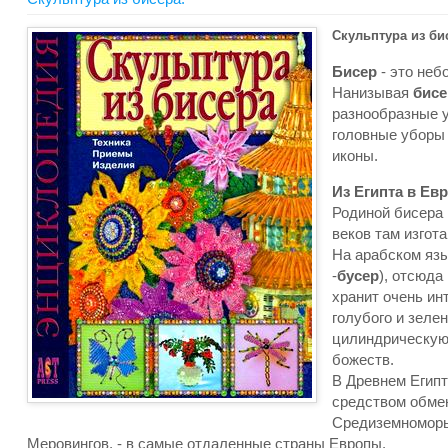
Скульптура из би
Бисер
- это неб
Нанизывая
бисе
разнообразные 
головные уборы 
иконы.
Из Египта в Евр
Родиной бисера 
веков там изгот
На арабском язы
-
бусер
), отсюда
хранит очень ин
голубого и зеле
цилиндрическую 
божеств.
В Древнем Египт
средством обмен
Средиземноморья
Меровингов, - в самые отдаленные страны Европы.