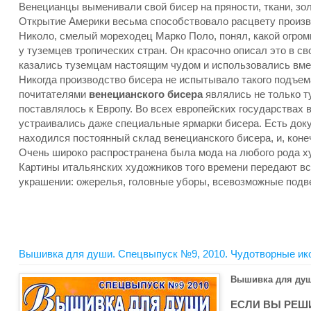
Венецианцы выменивали свой бисер на пряности, ткани, зол
Открытие Америки весьма способствовало расцвету произв
Николо, смелый мореходец Марко Поло, понял, какой огром
у туземцев тропических стран. Он красочно описал это в с
казались туземцам настоящим чудом и использовались вме
Никогда производство бисера не испытывало такого подъема,
почитателями
венецианского бисера
являлись не только т
поставлялось к Европу. Во всех европейских государствах 
устраивались даже специальные ярмарки бисера. Есть доку
находился постоянный склад венецианского бисера, и, коне
Очень широко распространена была мода на любого рода 
Картины итальянских художников того времени передают в
украшении: ожерелья, головные уборы, всевозможные подвес
Вышивка для души. Спецвыпуск №9, 2010. Чудотворные ик
Вышивка для душ
ЕСЛИ ВЫ РЕШ