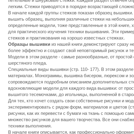
петельные и шнурковые стежки. Каждый раздел отмечен оп
легким. Стежки приводятся в порядке возрастающей сложно
В начале каждой группы стежков показан образец вышивки.
вышить образец, выполняя различные стежки на небольших
определенные модели, тоже представленные в этой книге, 
для практического изучения техники вышивания. Эти приме
стежков и практикования на хорошо известных стежках.
Образцы вышивки
из нашей книги демонстрируют сразу не
более эффектно и создают свой неповторимый рисунок и те
Модели в этом разделе - самые разнообразные, от простой
шерстяного пледа.
Специальные виды вышивки (стр. 110- 177). В этом разделе
материалах. Монограммы, вышивка бисером, люрексом и зол
сопровождаются подробным описанием дополнительных сте
вдохновляющие модели для каждого вида вышивки: от прост
вышитого тесемочками, до игольницы, выполненной в старо
Для тех, кто хочет создать свои собственные рисунки и мо
экспериментировать с рядом форм, материалов и цветов (ст
рисунки, как их перевести с бумаги на ткань с помощью са
множество рисунков для вашего творчества. Все они снаб
техники выполнения.
В начале книги описывается, как профессионально оформить