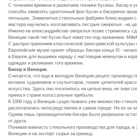
С течением времени и развитием техники бусины, бисер и 
способы оживлять однотонный фон бусин и бисеринок орнаме
пятнышек. Знаменитые стекольные фабрики Александрии сл
мастера научились изготавливать пестрые ожерелья - на ц
Именно на александрийские ожерелья позже стремились сд
Венеции такой тип бусин был известен под названием -Millefi
С распространением классической греко-римской культуры 
Европейские музеи хранят образцы бисера конца XI - начал
в Европе для вышивки наряду с настоящим жемчугом и кора
одеждах и реликвиях того времени.
Бисер в Венеции.
Считается, что еще в молодую Венецию рецепт производств
великих художников и скульпторов, тонких ценителей крас
искусства. Здесь оно поселилось на целые века, не зная с
принося стране колоссальные прибыли.
К 1000 году в Венеции существовало уже множество стеколь
располагались непосредственно в самом городе. Но из-за ч
Одним лишь производителям бисера было разрешено остать
от друга.
Понимая важность стекольного производства для города, в 1
Венецию и на экспорт сырья за границу.