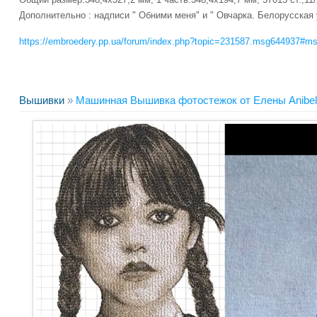
Дополнительно : надписи " Обними меня" и " Овчарка. Белорусская
https://embroedery.pp.ua/forum/index.php?topic=231587.msg644937#m
Вышивки
»
Машинная Вышивка фотостежок от Елены Anibel