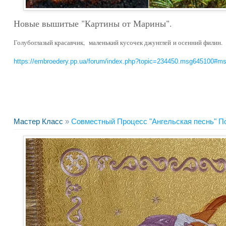
Новые вышитые "Картины от Марины".
Голубоглазый красавчик, маленький кусочек джунглей и осенний филин.
https://embroedery.pp.ua/forum/index.php?topic=234450.msg645100#m
Мастер Класс
»
Совместный Процесс "Ангельская песнь" П