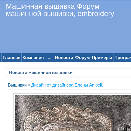
Машинная вышивка Форум
машинной вышивки, embroidery
Главная
Компания
Новости
Форум
Примеры
Програ
Новости машинной вышивки
Вышивки
»
Дизайн от дизайнера Елены Anibell.