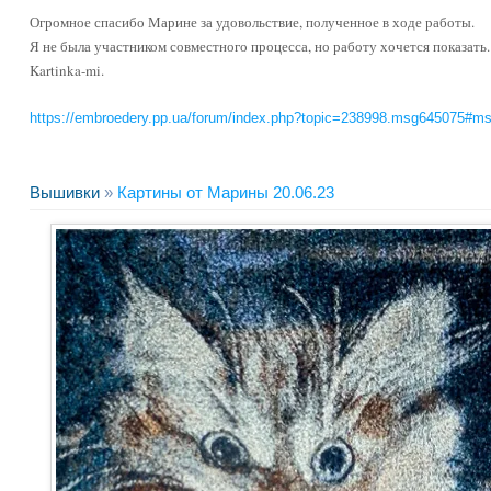
Огромное спасибо Марине за удовольствие, полученное в ходе работы.
Я не была участником совместного процесса, но работу хочется показать
Kartinka-mi.
https://embroedery.pp.ua/forum/index.php?topic=238998.msg645075#m
Вышивки
»
Картины от Марины 20.06.23