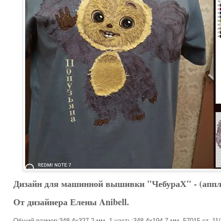
Дизайн для машинной вышивки "ЧебураХ" - (аппл
От дизайнера Елены Anibell.
Общий размер:348,4х327,2 мм, 1 часть:348,4х194,7 мм, 57015 ст.,11/2