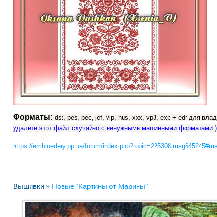
Форматы:
dst, pes, pec, jef, vip, hus, xxx, vp3, exp + edr для вл
удалите этот файл случайно с ненужными машинными форматами )
https://embroedery.pp.ua/forum/index.php?topic=225308.msg645245#m
Вышивки
»
Новые "Картины от Марины"