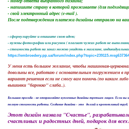
- номер ответа выбранного дизайна;
- напишите страну в которой проживаете (для подходящи
- свой электронный адрес (e-mail ).
После подтверждения платежа дизайны отправлю на ваш 
- сформулируйте и опишите свою идею;
- нужны фотографии или рисунок ( плагиат чужих работ не выполняю
- стоимость работ на заказ можно увидеть в магазине, индивидуальн
https://embroedery.pp.ua/forum/index.php?topic=239115.msg6373
У меня есть большое желание, чтобы машинная-церковна
довольны все, работаю с основательным погружением в п
вариант решения если не смогу вам помочь (по каким ли
вышивки "барокко" слаба..).
Большая просьба - не отправляйте купленные дизайны третьим лицам. Если вы 
полную стоимость работы. Создание дизайна - это долгий и кропотливый труд, 
Этот дизайн назвала "Счастье", разрабатывал
счастливых и радостных дней, подарок для всех