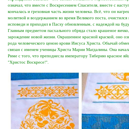
означал, что вместе с Воскресением Спасителя, вместе с наст
кончалась и греховная часть жизни человека. Всё, что он нагре
молитвой и воздержанием во время Великого поста, очистился
исповеди и приходил в Пасху обновленным, с надеждой на буд
Главным предметом пасхального обряда стало крашеное яичк
зарождение новой жизни. Окрашенное красной краской, оно оз
рода человеческого ценою крови Иисуса Христа. Обычай обме
связан с именем ученицы Христа Марии Магдалины. Она начал
Риме с того, что преподнесла императору Тиберию красное яйц
"Христос Воскресе!".