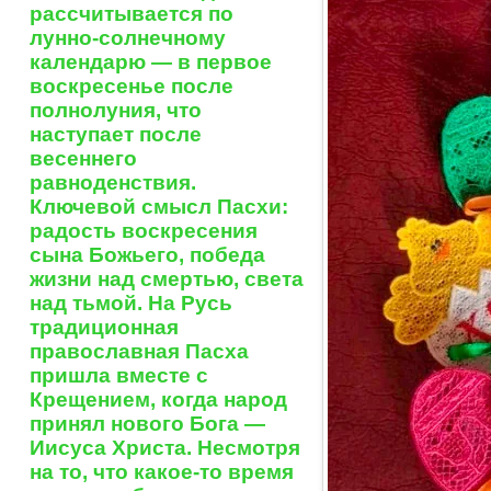
рассчитывается по
лунно-солнечному
календарю — в первое
воскресенье после
полнолуния, что
наступает после
весеннего
равноденствия.
Ключевой смысл Пасхи:
радость воскресения
сына Божьего, победа
жизни над смертью, света
над тьмой. На Русь
традиционная
православная Пасха
пришла вместе с
Крещением, когда народ
принял нового Бога —
Иисуса Христа. Несмотря
на то, что какое-то время