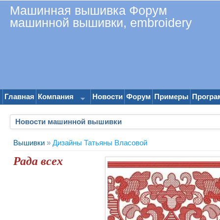
Машинная вышивка Форум
машинной вышивки, embroidery
Главная
Компания
Новости
Форум
Примеры
Програ
Новости машинной вышивки
Вышивки
»
Дизайны Татьяны Власовой
Рада всех