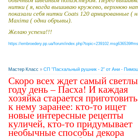
обычным швейным полиэстером. Перед вышивко
нитки ( я, когда вышиваю кружево, верхнюю на
показали себя нитки Coats 120 армированные ( н
Maxima ( одни обрывы).
Желаю успеха!!!
https://embroedery.pp.ua/forum/index.php?topic=239102.msg636539#m
Мастер Класс
»
СП "Пасхальный рушник - 2" от Ани - Пимо
Скоро всех ждет самый светлы
году день – Пасха! И каждая
хозяйка старается приготовить
к нему заранее: кто-то ищет
новые интересные рецепты
куличей, кто-то придумывает
необычные способы декора