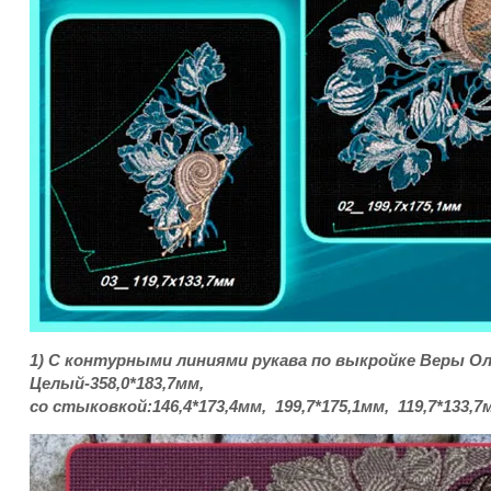
1) С контурными линиями рукава по выкройке Веры Ол
Целый-358,0*183,7мм,
со стыковкой:146,4*173,4мм, 199,7*175,1мм, 119,7*133,7