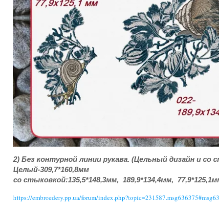
2) Без контурной линии рукава. (Цельный дизайн и со 
Целый-309,7*160,8мм
со стыковкой:135,5*148,3мм, 189,9*134,4мм, 77,9*125,1м
https://embroedery.pp.ua/forum/index.php?topic=231587.msg636375#msg6