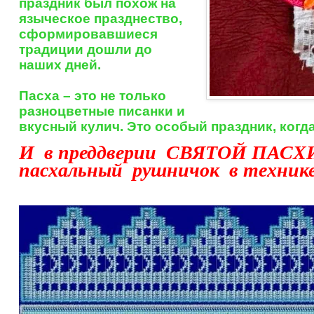
праздник был похож на
языческое празднество,
сформировавшиеся
традиции дошли до
наших дней.
Пасха – это не только
разноцветные писанки и
вкусный кулич. Это особый праздник, когд
И в преддверии СВЯТОЙ ПАСХ
пасхальный рушничок в технике